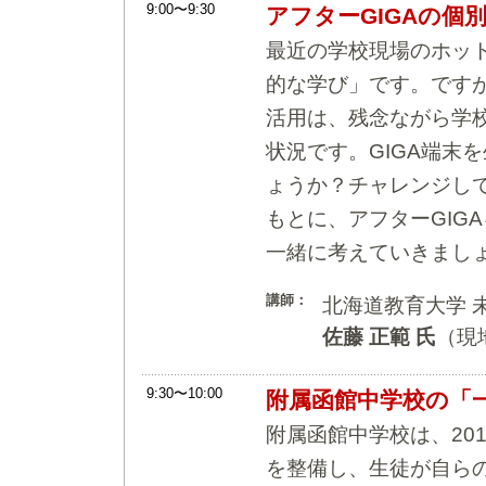
9:00〜9:30
アフターGIGAの個
最近の学校現場のホッ
的な学び」です。ですが
活用は、残念ながら学
状況です。GIGA端末
ょうか？チャレンジし
もとに、アフターGIG
一緒に考えていきまし
講師：
北海道教育大学 
佐藤 正範 氏
（現
9:30〜10:00
附属函館中学校の「
附属函館中学校は、20
を整備し、生徒が自ら