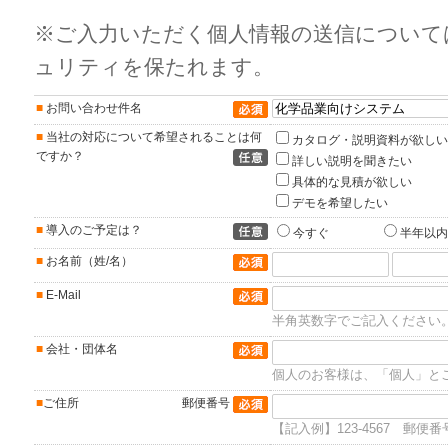
※ご入力いただく個人情報の送信について
ュリティを保たれます。
■
お問い合わせ件名
（必須項目）
■
当社の対応について希望されることは何
カタログ・説明資料が欲しい
ですか？
詳しい説明を聞きたい
具体的な見積が欲しい
デモを希望したい
■
導入のご予定は？
今すぐ
半年以内
■
お名前（姓/名）
（必須項目）
■
E-Mail
（必須項目）
半角英数字でご記入ください
■
会社・団体名
（必須項目）
個人のお客様は、「個人」と
■
ご住所
郵便番号
（必須項目）
【記入例】123-4567 郵