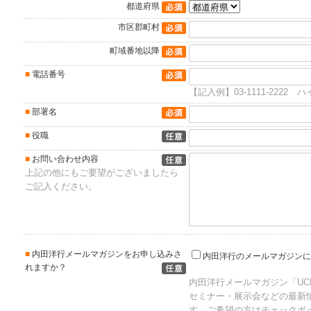
都道府県
（必須項目）
市区郡町村
（必須項目）
町域番地以降
（必須項目）
■
電話番号
（必須項目）
【記入例】03-1111-2222 
■
部署名
（必須項目）
■
役職
■
お問い合わせ内容
上記の他にもご要望がございましたら
ご記入ください。
■
内田洋行メールマガジンをお申し込みさ
内田洋行のメールマガジンに
れますか？
内田洋行メールマガジン「UCHI
セミナー・展示会などの最新情報
す。ご希望の方はチェックボ