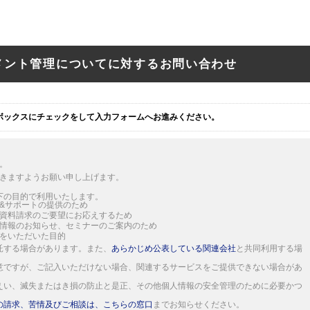
ュメント管理についてに対するお問い合わせ
ボックスにチェックをして入力フォームへお進みください。
。
きますようお願い申し上げます。
下の目的で利用いたします。
&サポートの提供のため
資料請求のご要望にお応えするため
情報のお知らせ、セミナーのご案内のため
をいただいた目的
託する場合があります。また、
あらかじめ公表している関連会社
と共同利用する場
意ですが、ご記入いただけない場合、関連するサービスをご提供できない場合があ
えい、滅失またはき損の防止と是正、その他個人情報の安全管理のために必要かつ
の請求、苦情及びご相談は、こちらの窓口
までお知らせください。