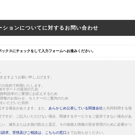
ソリューションについてに対するお問い合わせ
ボックスにチェックをして入力フォームへお進みください。
。
きますようお願い申し上げます。
下の目的で利用いたします。
&サポートの提供のため
資料請求のご要望にお応えするため
情報のお知らせ、セミナーのご案内のため
をいただいた目的
託する場合があります。また、
あらかじめ公表している関連会社
と共同利用する場
意ですが、ご記入いただけない場合、関連するサービスをご提供できない場合があ
えい、滅失またはき損の防止と是正、その他個人情報の安全管理のために必要かつ
の請求、苦情及びご相談は、こちらの窓口
までお知らせください。