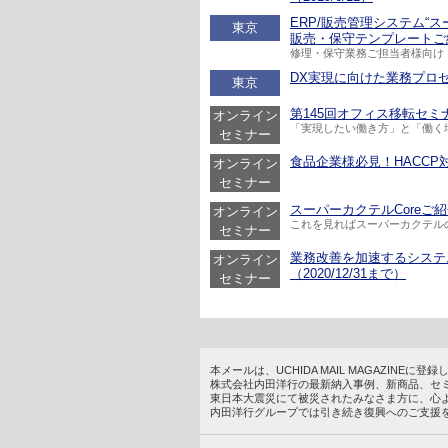
ERP/販売管理システム“
東京
販売・保守テンプレートご紹介
修理・保守業務ご担当者様向け
DX実現に向けた業務プロセス
東京
第145回オフィス移転セミナー
オンライン
「実現したい働き方」と「働く
セミナー
食品企業様必見！HACCP対
オンライン
セミナー
スーパーカクテルCoreご紹介
オンライン
これを見ればスーパーカクテルの
セミナー
業務改善を加速するシステム基
オンライン
（2020/12/31まで）
セミナー
本メールは、UCHIDA MAIL MAGAZINE
株式会社内田洋行の最新納入事例、新商品、セ
東日本大震災にて被災されたみなさま方に、心
内田洋行グループでは引き続き復興へのご支援