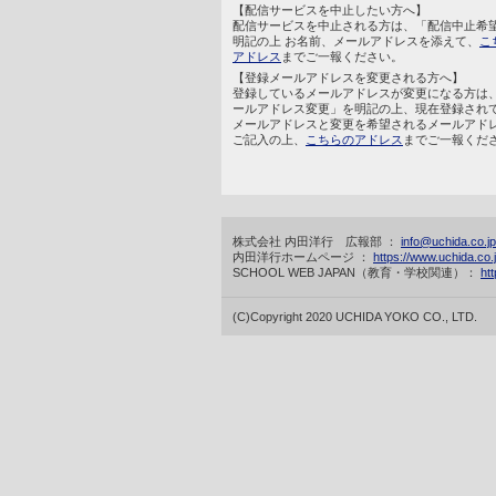
【配信サービスを中止したい方へ】
配信サービスを中止される方は、「配信中止希
明記の上 お名前、メールアドレスを添えて、
こ
アドレス
までご一報ください。
【登録メールアドレスを変更される方へ】
登録しているメールアドレスが変更になる方は
ールアドレス変更」を明記の上、現在登録され
メールアドレスと変更を希望されるメールアド
ご記入の上、
こちらのアドレス
までご一報くだ
株式会社 内田洋行 広報部 ：
info@uchida.co.jp
内田洋行ホームページ ：
https://www.uchida.co.j
SCHOOL WEB JAPAN（教育・学校関連）：
htt
(C)Copyright 2020 UCHIDA YOKO CO., LTD.