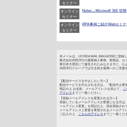
セミナー
Notes→Microsoft 36
オンライン
セミナー
RPA事例ご紹介Webセミナー
オンライン
セミナー
本メールは、UCHIDA MAIL MAGAZINE
株式会社内田洋行の最新納入事例、新商品、セ
東日本大震災にて被災されたみなさま方に、心
内田洋行グループでは引き続き復興へのご支援
【配信サービスを中止したい方へ】
配信サービスを中止される方は、「配信中止希
明記の上 お名前、メールアドレスを添えて、
こ
アドレス
までご一報ください。
【登録メールアドレスを変更される方へ】
登録しているメールアドレスが変更になる方は
ールアドレス変更」を明記の上、現在登録され
メールアドレスと変更を希望されるメールアド
ご記入の上、
こちらのアドレス
までご一報くだ