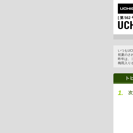
[ 第 562 
いつもUC
初夏のさ
昨年は、
梅雨入り
1.
次