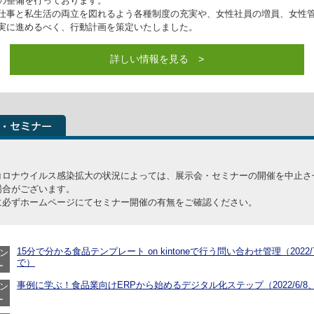
の整備を行っております。
仕事と私生活の両立を図れるよう各種制度の充実や、女性社員の増員、女性
実に進めるべく、行動計画を策定いたしました。
詳しい情報を見る >
コロナウイルス感染拡大の状況によっては、展示会・セミナーの開催を中止さ
場合がございます。
に必ずホームページにてセミナー開催の有無をご確認ください。
15分で分かる食品テンプレート on kintoneで行う問い合わせ管理（2022/7
ン
で）
ー
事例に学ぶ！食品業向けERPから始めるデジタル化ステップ（2022/6/8、
ン
ー