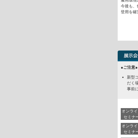
雇用環境
今後も、
登用を確
●ご注意●
新型
だく
事前
オンライ
セミナ
オンライ
セミナ