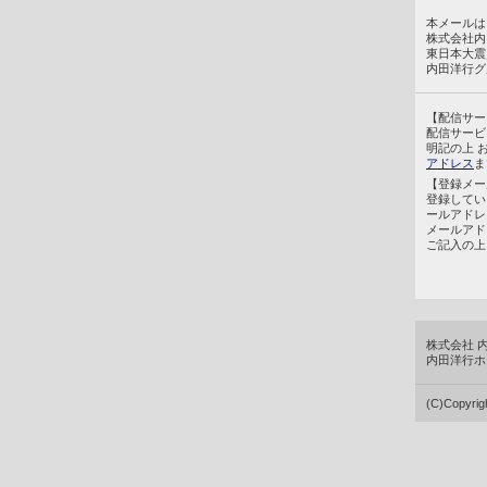
本メールは、
株式会社内
東日本大震
内田洋行グ
【配信サー
配信サービ
明記の上 
アドレス
ま
【登録メー
登録してい
ールアドレ
メールアド
ご記入の上
株式会社 
内田洋行ホ
(C)Copyri