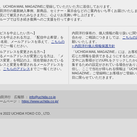
UCHIDA MAIL MAGAZINEに登録していただいた方に送信しております。
田洋行の最新納入事例、新商品、セミナー・展示会などのご案内をいち早くお届けいたし
災にて被災されたみなさま方に、心よりお見舞い申し上げます。
ループでは引き続き復興へのご支援を行って参ります。
ビスを中止したい方へ】
内田洋行保有の、個人情報の取り扱いに関
スを中止される方は、「配信中止希望」を
合わせ、ご相談につきましては、
こちらの
お名前、メールアドレスを添えて、
こちらの
願いいたします。
でご一報ください。
> 内田洋行個人情報保護方針
ルアドレスを変更される方へ】
「UCHIDA MAIL MAGAZINE」には、お
るメールアドレスが変更になる方は、「メ
応じた情報を提供できるようにするために
ス変更」を明記の上、現在登録されている
文中にお客様がどのURLをクリックしたか
レスと変更を希望されるメールアドレスを
集するための設定がされている場合があり
、
こちらのアドレス
までご一報ください。
但し、ここで当社が得られる情報は「UCHIDA
MAGAZINE」ご登録時にお客様がご登録
目に限らせていただきます。
内田洋行 広報部 ：
info@uchida.co.jp
ームページ ：
https://www.uchida.co.jp/
ght 2022 UCHIDA YOKO CO., LTD.