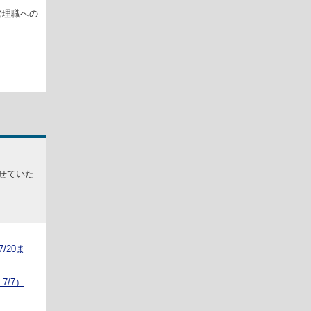
管理職への
せていた
/20ま
7/7）