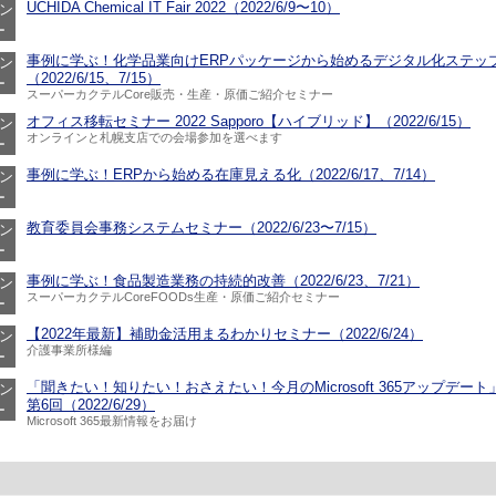
UCHIDA Chemical IT Fair 2022（2022/6/9〜10）
ン
ー
事例に学ぶ！化学品業向けERPパッケージから始めるデジタル化ステッ
ン
（2022/6/15、7/15）
ー
スーパーカクテルCore販売・生産・原価ご紹介セミナー
オフィス移転セミナー 2022 Sapporo【ハイブリッド】（2022/6/15）
ン
オンラインと札幌支店での会場参加を選べます
ー
事例に学ぶ！ERPから始める在庫見える化（2022/6/17、7/14）
ン
ー
教育委員会事務システムセミナー（2022/6/23〜7/15）
ン
ー
事例に学ぶ！食品製造業務の持続的改善（2022/6/23、7/21）
ン
スーパーカクテルCoreFOODs生産・原価ご紹介セミナー
ー
【2022年最新】補助金活用まるわかりセミナー（2022/6/24）
ン
介護事業所様編
ー
「聞きたい！知りたい！おさえたい！今月のMicrosoft 365アップデート
ン
第6回（2022/6/29）
ー
Microsoft 365最新情報をお届け