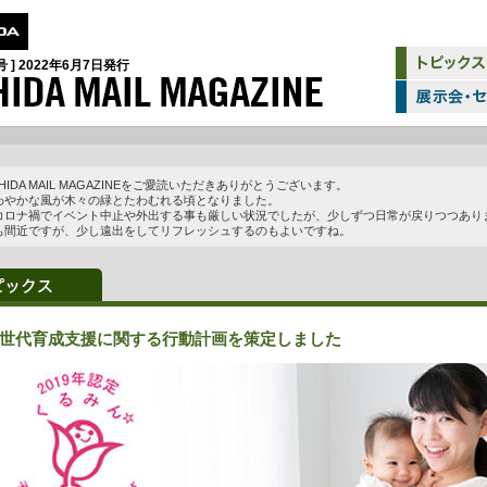
号 ]
2022年6月7日
発行
HIDA MAIL MAGAZINEをご愛読いただきありがとうございます。
わやかな風が木々の緑とたわむれる頃となりました。
コロナ禍でイベント中止や外出する事も厳しい状況でしたが、少しずつ日常が戻りつつあり
も間近ですが、少し遠出をしてリフレッシュするのもよいですね。
世代育成支援に関する行動計画を策定しました