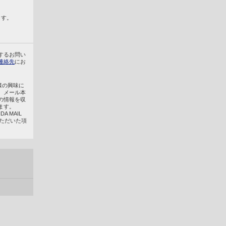
ます。
するお問い
連絡先
にお
客様の興味に
、メール本
の情報を収
ます。
 MAIL
いただいた項