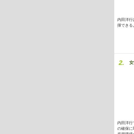
内田洋行
揮できる
2.
女
内田洋行
の確保に