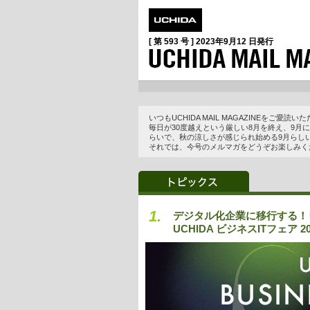
[ 第 593 号 ]
2023年9月12 日
発行
いつもUCHIDA MAIL MAGAZINEをご愛
毎日が30度越えという厳しい8月を終え、9
らいで、秋の涼しさが感じられ始める9月らし
それでは、今号のメルマガをどうぞお楽しみく
1.
デジタル化企業に移行する！
UCHIDA ビジネスITフェア 