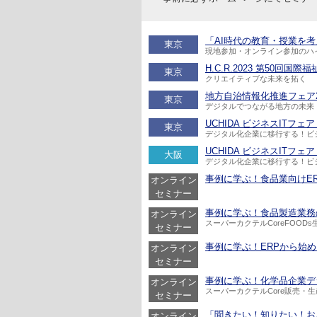
「AI時代の教育・授業を考え
東京
現地参加・オンライン参加のハ
H.C.R.2023 第50回国際
東京
クリエイティブな未来を拓く
地方自治情報化推進フェア202
東京
デジタルでつながる地方の未来
UCHIDA ビジネスITフェア 20
東京
デジタル化企業に移行する！ビ
UCHIDA ビジネスITフェア 20
大阪
デジタル化企業に移行する！ビ
事例に学ぶ！食品業向けERP
オンライン
セミナー
事例に学ぶ！食品製造業務の持
オンライン
スーパーカクテルCoreFOOD
セミナー
事例に学ぶ！ERPから始める
オンライン
セミナー
事例に学ぶ！化学品企業デジタ
オンライン
スーパーカクテルCore販売・
セミナー
「聞きたい！知りたい！おさえ
オンライン