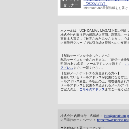
（2023/9/27）
セミナー
Microsoft 365最新情報をお届け
本メールは、UCHIDA MAIL MAGAZINE
株式会社内田洋行の最新納入事例、新商品、セ
東日本大震災にて被災されたみなさま方に、心
内田洋行グループでは引き続き復興へのご支援
【配信サービスを中止したい方へ】
配信サービスを中止される方は、「配信中止希
明記の上 お名前、メールアドレスを添えて、
こ
アドレス
までご一報ください。
【登録メールアドレスを変更される方へ】
登録しているメールアドレスが変更になる方は
ールアドレス変更」を明記の上、現在登録され
メールアドレスと変更を希望されるメールアド
ご記入の上、
こちらのアドレス
までご一報くだ
株式会社 内田洋行 広報部 ：
info@uchida.co.jp
内田洋行ホームページ ：
https://www.uchida.co.j
▼各種SNSも要チェックです！