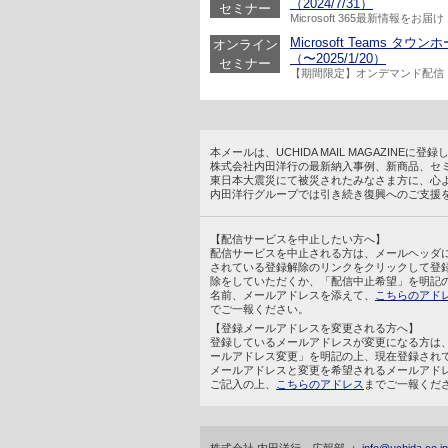
（2024/7/31）
セミナー
Microsoft 365最新情報をお届け
Microsoft Team
オンライン
（〜2025/1/20）
セミナー
【期間限定】オンデマンド配信
本メールは、UCHIDA MAIL MAGAZINE
株式会社内田洋行の最新納入事例、新商品、セ
東日本大震災にて被災されたみなさま方に、心
内田洋行グループでは引き続き復興へのご支援
【配信サービスを中止したい方へ】
配信サービスを中止される方は、メールヘッダ
されている登録解除のリンクをクリックして登
除をしていただくか、「配信中止希望」を明記
名前、メールアドレスを添えて、
こちらのアド
でご一報ください。
【登録メールアドレスを変更される方へ】
登録しているメールアドレスが変更になる方は
ールアドレス変更」を明記の上、現在登録され
メールアドレスと変更を希望されるメールアド
ご記入の上、
こちらのアドレス
までご一報くだ