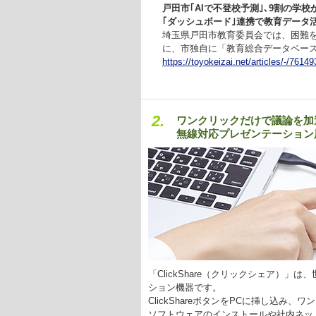
戸田市｢AIで不登校予測｣､9割の学
｢ダッシュボード｣連携で教育データ
埼玉県戸田市教育委員会では、困難
に、市独自に「教育総合データベー
https://toyokeizai.net/articles/-/76149
2.
ワンクリックだけで議論を加
無線対応プレゼンテーション用機
「ClickShare（クリックシェア）
ション機器です。
ClickShareボタンをPCに挿し込み
ソフトウェアのインストールや社内ネッ