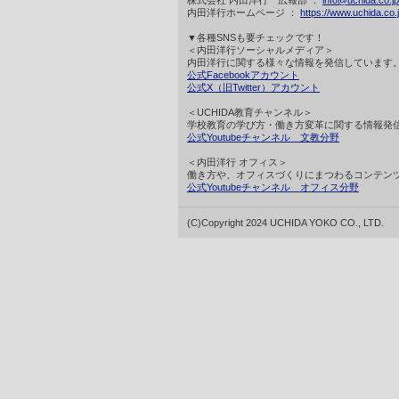
株式会社 内田洋行 広報部 ：
info@uchida.co.jp
内田洋行ホームページ ：
https://www.uchida.co.j
▼各種SNSも要チェックです！
＜内田洋行ソーシャルメディア＞
内田洋行に関する様々な情報を発信しています
公式Facebookアカウント
公式X（旧Twitter）アカウント
＜UCHIDA教育チャンネル＞
学校教育の学び方・働き方変革に関する情報発
公式Youtubeチャンネル 文教分野
＜内田洋行 オフィス＞
働き方や、オフィスづくりにまつわるコンテン
公式Youtubeチャンネル オフィス分野
(C)Copyright 2024 UCHIDA YOKO CO., LTD.