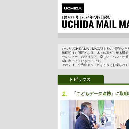
[ 第 613 号 ]
2024年7月9日
発行
いつもUCHIDA MAIL MAGAZINEをご
梅雨明けも間近となり、木々の葉が生茂る季節
やレジャー、お祭りなど、楽しいイベントが盛
所に出掛けていきたいです。
それでは、今号のメルマガをどうぞお楽しみく
1.
「こどもデータ連携」に取組