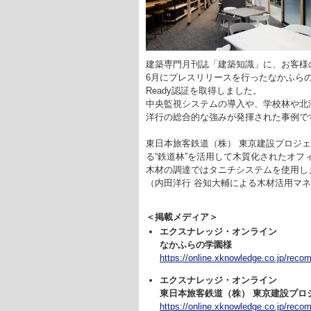
建築専門月刊誌「建築知識」に、お客様
6月にプレスリリースを行ったなかふら
Ready認証を取得しました。
中央監視システムの導入や、学校林や北
洋行の総合的な強みが発揮された事例で
東日本旅客鉄道（株） 東京建設プロジ
る“鉄道林”を活用して木質化されたオフ
木材の調達ではタニチシステムを使用し
（内田洋行 谷知大輔による木材活用マ
＜掲載メディア＞
エクスナレッジ・オンライン
なかふらの学園様
https://online.xknowledge.co.jp/rec
エクスナレッジ・オンライン
東日本旅客鉄道（株） 東京建設プロ
https://online.xknowledge.co.jp/rec