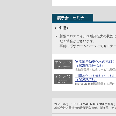
●ご注意●
新型コロナウイルス感染拡大の状況
だく場合がございます。
事前に必ずホームページにてセミナ
物流業務効率化への挑戦！
オンライン
（2025/8/25〜9/5）
セミナー
食品卸売業・給食サービス業様
「聞きたい！知りたい！おさえ
オンライン
（2025/8/27）
セミナー
Microsoft 365最新情報をお届け
本メールは、UCHIDA MAIL MAGAZINE
株式会社内田洋行の最新納入事例、新商品、セ