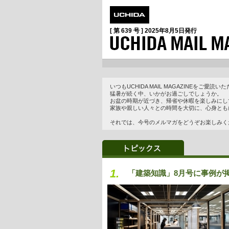
[ 第 639 号 ]
2025年8月5日
発行
いつもUCHIDA MAIL MAGAZINEをご
猛暑が続く中、いかがお過ごしでしょうか。
お盆の時期が近づき、帰省や休暇を楽しみにし
家族や親しい人々との時間を大切に、心身とも
それでは、今号のメルマガをどうぞお楽しみく
1.
「建築知識」8月号に事例が