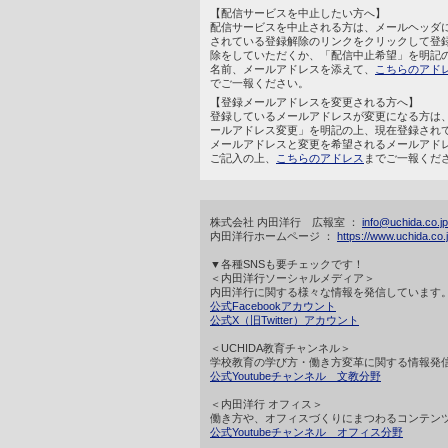
【配信サービスを中止したい方へ】
配信サービスを中止される方は、メールヘッダ
されている登録解除のリンクをクリックして登
除をしていただくか、「配信中止希望」を明記
名前、メールアドレスを添えて、
こちらのアド
でご一報ください。
【登録メールアドレスを変更される方へ】
登録しているメールアドレスが変更になる方は
ールアドレス変更」を明記の上、現在登録され
メールアドレスと変更を希望されるメールアド
ご記入の上、
こちらのアドレス
までご一報くだ
株式会社 内田洋行 広報室 ：
info@uchida.co.jp
内田洋行ホームページ ：
https://www.uchida.co.j
▼各種SNSも要チェックです！
＜内田洋行ソーシャルメディア＞
内田洋行に関する様々な情報を発信しています
公式Facebookアカウント
公式X（旧Twitter）アカウント
＜UCHIDA教育チャンネル＞
学校教育の学び方・働き方変革に関する情報発
公式Youtubeチャンネル 文教分野
＜内田洋行 オフィス＞
働き方や、オフィスづくりにまつわるコンテン
公式Youtubeチャンネル オフィス分野