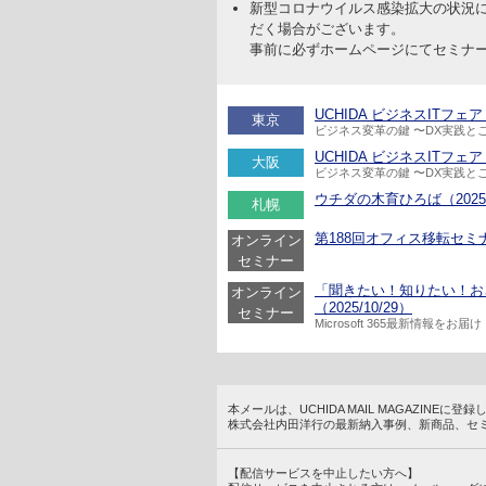
新型コロナウイルス感染拡大の状況
だく場合がございます。
事前に必ずホームページにてセミナ
UCHIDA ビジネスITフェア 20
東京
ビジネス変革の鍵 〜DX実践と
UCHIDA ビジネスITフェア 20
大阪
ビジネス変革の鍵 〜DX実践と
ウチダの木育ひろば（2025/1
札幌
第188回オフィス移転セミナー
オンライン
セミナー
「聞きたい！知りたい！おさえ
オンライン
（2025/10/29）
セミナー
Microsoft 365最新情報をお届け
本メールは、UCHIDA MAIL MAGAZINE
株式会社内田洋行の最新納入事例、新商品、セ
【配信サービスを中止したい方へ】