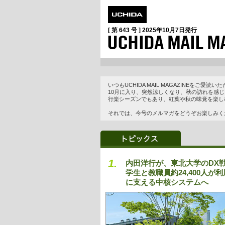
[ 第 643 号 ]
2025年10月7日
発行
いつもUCHIDA MAIL MAGAZINEをご
10月に入り、突然涼しくなり、秋の訪れを感
行楽シーズンでもあり、紅葉や秋の味覚を楽し
それでは、今号のメルマガをどうぞお楽しみく
1.
内田洋行が、東北大学のDX
学生と教職員約24,400人
に支える中核システムへ