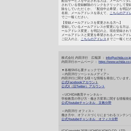
配信サービスを中止される方は、メールヘッダ
されている登録解除のリンクをクリックして登
除をしていただくか、「配信中止希望」を明記
名前、メールアドレスを添えて、
こちらのアド
でご一報ください。
【登録メールアドレスを変更される方へ】
登録しているメールアドレスが変更になる方は
ールアドレス変更」を明記の上、現在登録され
メールアドレスと変更を希望されるメールアド
ご記入の上、
こちらのアドレス
までご一報くだ
株式会社 内田洋行 広報課 ：
info@uchida.co.jp
内田洋行ホームページ ：
https://www.uchida.co.j
▼各種SNSも要チェックです！
＜内田洋行ソーシャルメディア＞
内田洋行に関する様々な情報を発信しています
公式Facebookアカウント
公式X（旧Twitter）アカウント
＜UCHIDA教育チャンネル＞
学校教育の学び方・働き方変革に関する情報発
公式Youtubeチャンネル 文教分野
＜内田洋行 オフィス＞
働き方や、オフィスづくりにまつわるコンテン
公式Youtubeチャンネル オフィス分野
(C)Copyright 2025 UCHIDA YOKO CO., LTD.