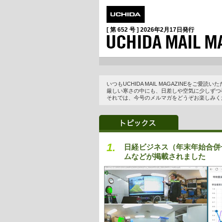
[ 第 652 号 ]
2026年2月17日
発行
いつもUCHIDA MAIL MAGAZINEをご
厳しい寒さの中にも、日差しや空気に少しずつ
それでは、今号のメルマガをどうぞお楽しみく
1.
日経ビジネス（年末年始合併
ムなどが掲載されました