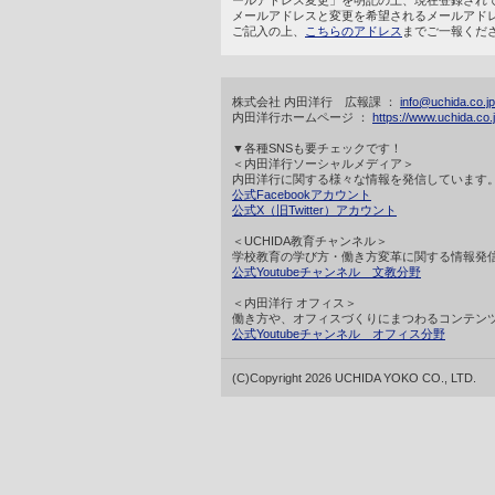
ールアドレス変更」を明記の上、現在登録され
メールアドレスと変更を希望されるメールアド
ご記入の上、
こちらのアドレス
までご一報くだ
株式会社 内田洋行 広報課 ：
info@uchida.co.jp
内田洋行ホームページ ：
https://www.uchida.co.j
▼各種SNSも要チェックです！
＜内田洋行ソーシャルメディア＞
内田洋行に関する様々な情報を発信しています
公式Facebookアカウント
公式X（旧Twitter）アカウント
＜UCHIDA教育チャンネル＞
学校教育の学び方・働き方変革に関する情報発
公式Youtubeチャンネル 文教分野
＜内田洋行 オフィス＞
働き方や、オフィスづくりにまつわるコンテン
公式Youtubeチャンネル オフィス分野
(C)Copyright 2026 UCHIDA YOKO CO., LTD.