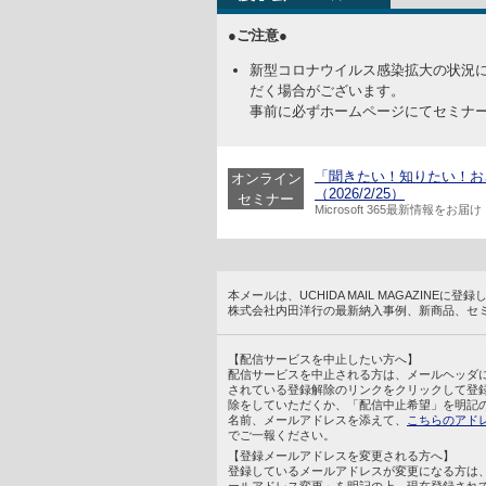
●ご注意●
新型コロナウイルス感染拡大の状況
だく場合がございます。
事前に必ずホームページにてセミナ
「聞きたい！知りたい！おさえ
オンライン
（2026/2/25）
セミナー
Microsoft 365最新情報をお届け
本メールは、UCHIDA MAIL MAGAZINE
株式会社内田洋行の最新納入事例、新商品、セ
【配信サービスを中止したい方へ】
配信サービスを中止される方は、メールヘッダ
されている登録解除のリンクをクリックして登
除をしていただくか、「配信中止希望」を明記
名前、メールアドレスを添えて、
こちらのアド
でご一報ください。
【登録メールアドレスを変更される方へ】
登録しているメールアドレスが変更になる方は