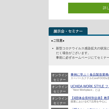
詳
●ご注意●
新型コロナウイルス感染拡大の状況
だく場合がございます。
事前に必ずホームページにてセミナ
事例に学ぶ！食品製造業務の持続的
オンライン
スーパーカクテルCoreFOOD
セミナー
UCHIDA WORK STYLE フ
オンライン
「Next Workplace」とは
セミナー
【4団体会長特別企画】教育の
オンライン
授業におけるICT活用を中心に
セミナー