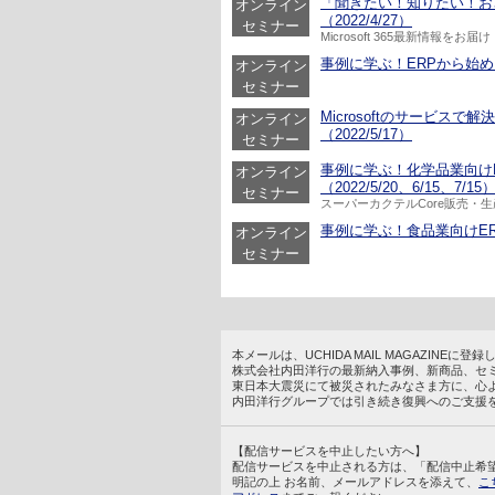
「聞きたい！知りたい！おさえ
オンライン
（2022/4/27）
セミナー
Microsoft 365最新情報をお届け
事例に学ぶ！ERPから始める在
オンライン
セミナー
Microsoftのサービス
オンライン
（2022/5/17）
セミナー
事例に学ぶ！化学品業向け
オンライン
（2022/5/20、6/15、7/15
セミナー
スーパーカクテルCore販売・
事例に学ぶ！食品業向けERP
オンライン
セミナー
本メールは、UCHIDA MAIL MAGAZINE
株式会社内田洋行の最新納入事例、新商品、セ
東日本大震災にて被災されたみなさま方に、心
内田洋行グループでは引き続き復興へのご支援
【配信サービスを中止したい方へ】
配信サービスを中止される方は、「配信中止希
明記の上 お名前、メールアドレスを添えて、
こ