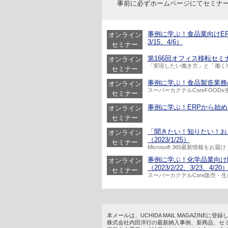
事前に必ずホームページにてセミナ
事例に学ぶ！食品業向けERP
オンライン
3/15、4/6）
セミナー
第166回オフィス移転セミナー
オンライン
「実現したい働き方」と「働く
セミナー
事例に学ぶ！食品製造業務の持続的
オンライン
スーパーカクテルCoreFOOD
セミナー
事例に学ぶ！ERPから始める在庫
オンライン
セミナー
「聞きたい！知りたい！おさえ
オンライン
（2023/1/25）
セミナー
Microsoft 365最新情報をお届け
事例に学ぶ！化学品業向け
オンライン
（2023/2/22、3/23、4/20
セミナー
スーパーカクテルCore販売・
本メールは、UCHIDA MAIL MAGAZINE
株式会社内田洋行の最新納入事例、新商品、セ