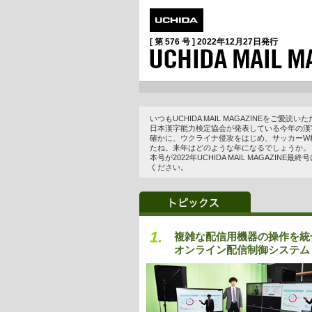
[ 第 576 号 ]
2022年12月27日
発行
いつもUCHIDA MAIL MAGAZINEをご愛
日本漢字能力検定協会が発表している今年の漢字
確かに、ウクライナ侵攻をはじめ、サッカーW
たね。来年はどのような年になるでしょうか。
本号が2022年UCHIDA MAIL MAGAZINE最
ください。
1.
複雑な配信用機器の操作を統
オンライン配信制御システム「co