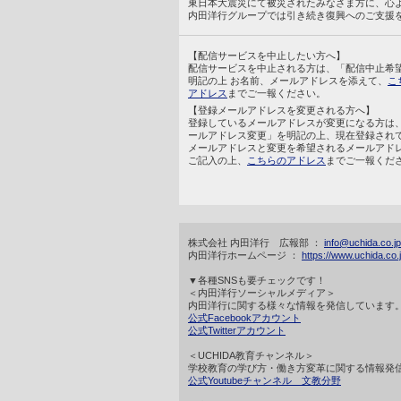
東日本大震災にて被災されたみなさま方に、心
内田洋行グループでは引き続き復興へのご支援
【配信サービスを中止したい方へ】
配信サービスを中止される方は、「配信中止希
明記の上 お名前、メールアドレスを添えて、
こ
アドレス
までご一報ください。
【登録メールアドレスを変更される方へ】
登録しているメールアドレスが変更になる方は
ールアドレス変更」を明記の上、現在登録され
メールアドレスと変更を希望されるメールアド
ご記入の上、
こちらのアドレス
までご一報くだ
株式会社 内田洋行 広報部 ：
info@uchida.co.jp
内田洋行ホームページ ：
https://www.uchida.co.j
▼各種SNSも要チェックです！
＜内田洋行ソーシャルメディア＞
内田洋行に関する様々な情報を発信しています
公式Facebookアカウント
公式Twitterアカウント
＜UCHIDA教育チャンネル＞
学校教育の学び方・働き方変革に関する情報発
公式Youtubeチャンネル 文教分野