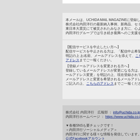
本メールは、UCHIDA MAIL MAGAZINE
株式会社内田洋行の最新納入事例、新商品、セ
東日本大震災にて被災されたみなさま方に、心
内田洋行グループでは引き続き復興へのご支援
【配信サービスを中止したい方へ】
配信サービスを中止される方は、「配信中止希
明記の上 お名前、メールアドレスを添えて、
こ
アドレス
までご一報ください。
【登録メールアドレスを変更される方へ】
登録しているメールアドレスが変更になる方は
ールアドレス変更」を明記の上、現在登録され
メールアドレスと変更を希望されるメールアド
ご記入の上、
こちらのアドレス
までご一報くだ
株式会社 内田洋行 広報部 ：
info@uchida.co.jp
内田洋行ホームページ ：
https://www.uchida.co.j
▼各種SNSも要チェックです！
＜内田洋行ソーシャルメディア＞
内田洋行に関する様々な情報を発信しています
公式Facebookアカウント