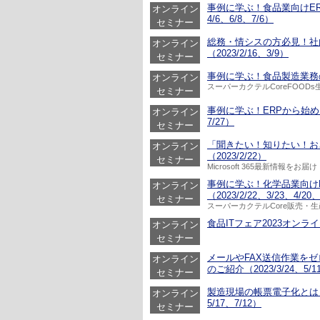
事例に学ぶ！食品業向けERP
オンライン
4/6、6/8、7/6）
セミナー
総務・情シスの方必見！社
オンライン
（2023/2/16、3/9）
セミナー
事例に学ぶ！食品製造業務の持続的
オンライン
スーパーカクテルCoreFOOD
セミナー
事例に学ぶ！ERPから始める在庫
オンライン
7/27）
セミナー
「聞きたい！知りたい！おさえ
オンライン
（2023/2/22）
セミナー
Microsoft 365最新情報をお届け
事例に学ぶ！化学品業向け
オンライン
（2023/2/22、3/23、4/20
セミナー
スーパーカクテルCore販売・
食品ITフェア2023オンライン
オンライン
セミナー
メールやFAX送信作業をゼ
オンライン
のご紹介（2023/3/24、5/1
セミナー
製造現場の帳票電子化とは？X
オンライン
5/17、7/12）
セミナー