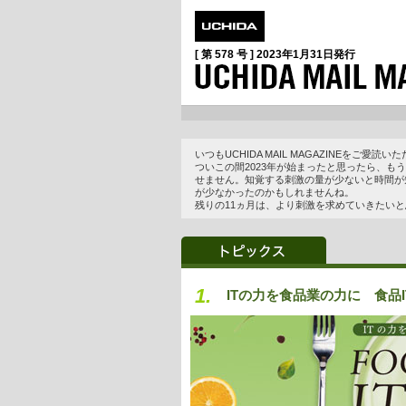
[ 第 578 号 ]
2023年1月31日
発行
いつもUCHIDA MAIL MAGAZINEをご愛
ついこの間2023年が始まったと思ったら、
せません。知覚する刺激の量が少ないと時間が
が少なかったのかもしれませんね。
残りの11ヵ月は、より刺激を求めていきたい
1.
ITの力を食品業の力に 食品I