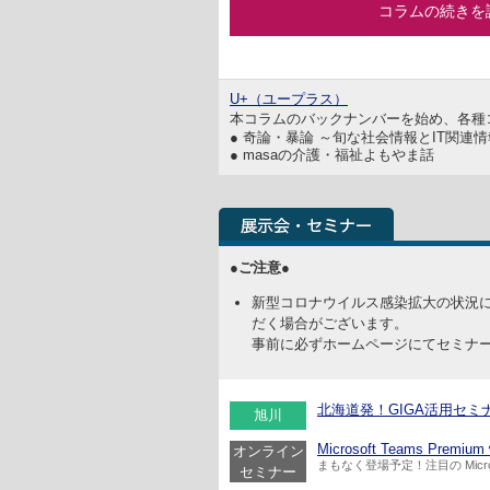
コラムの続きを
U+（ユープラス）
本コラムのバックナンバーを始め、各種
● 奇論・暴論 ～旬な社会情報とIT関連
● masaの介護・福祉よもやま話
●ご注意●
新型コロナウイルス感染拡大の状況
だく場合がございます。
事前に必ずホームページにてセミナ
北海道発！GIGA活用セミナー 
旭川
Microsoft Teams Pre
オンライン
まもなく登場予定！注目の Microso
セミナー