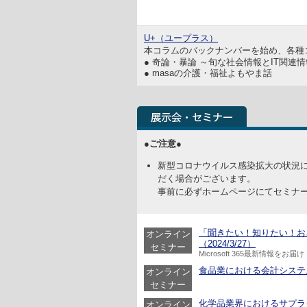
U+（ユープラス）
本コラムのバックナンバーを始め、各種
● 奇論・暴論 ～旬な社会情報とIT関連
● masaの介護・福祉よもやま話
●ご注意●
新型コロナウイルス感染拡大の状況
だく場合がございます。
事前に必ずホームページにてセミナ
「聞きたい！知りたい！おさえ
オンライン
（2024/3/27）
セミナー
Microsoft 365最新情報をお届け
食品業における会計システム活用
オンライン
セミナー
化学品業界におけるサプライチ
オンライン