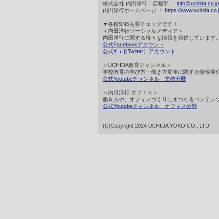
株式会社 内田洋行 広報部 ：
info@uchida.co.jp
内田洋行ホームページ ：
https://www.uchida.co.j
▼各種SNSも要チェックです！
＜内田洋行ソーシャルメディア＞
内田洋行に関する様々な情報を発信しています
公式Facebookアカウント
公式X（旧Twitter）アカウント
＜UCHIDA教育チャンネル＞
学校教育の学び方・働き方変革に関する情報発
公式Youtubeチャンネル 文教分野
＜内田洋行 オフィス＞
働き方や、オフィスづくりにまつわるコンテン
公式Youtubeチャンネル オフィス分野
(C)Copyright 2024 UCHIDA YOKO CO., LTD.