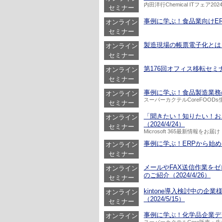
内田洋行Chemical ITフェア202
セミナー
事例に学ぶ！食品業向けERP
オンライン
セミナー
製造現場の帳票電子化とは？X
オンライン
セミナー
第176回オフィス移転セミナー
オンライン
セミナー
事例に学ぶ！食品製造業務の持
オンライン
スーパーカクテルCoreFOOD
セミナー
「聞きたい！知りたい！おさえ
オンライン
（2024/4/24）
セミナー
Microsoft 365最新情報をお届け
事例に学ぶ！ERPから始める
オンライン
セミナー
メールやFAX送信作業をゼ
オンライン
のご紹介（2024/4/26）
セミナー
kintone導入検討中の
オンライン
（2024/5/15）
セミナー
事例に学ぶ！化学品企業デジタ
オンライン