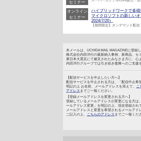
スーパーカクテルCore販売・
セミナー
ハイブリッドワークで多様
オンライン
マイクロソフトの新しいオ
セミナー
2024/7/20）
【期間限定】オンデマンド配信
本メールは、UCHIDA MAIL MAGAZINE
株式会社内田洋行の最新納入事例、新商品、セ
東日本大震災にて被災されたみなさま方に、心
内田洋行グループでは引き続き復興へのご支援
【配信サービスを中止したい方へ】
配信サービスを中止される方は、「配信中止希
明記の上 お名前、メールアドレスを添えて、
こ
アドレス
までご一報ください。
【登録メールアドレスを変更される方へ】
登録しているメールアドレスが変更になる方は
ールアドレス変更」を明記の上、現在登録され
メールアドレスと変更を希望されるメールアド
ご記入の上、
こちらのアドレス
までご一報くだ