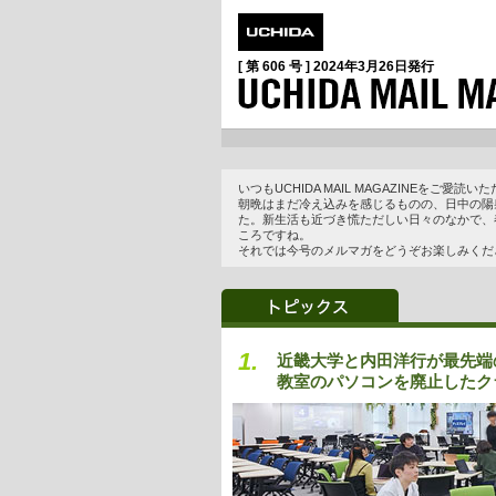
[ 第 606 号 ]
2024年3月26日
発行
いつもUCHIDA MAIL MAGAZINEをご
朝晩はまだ冷え込みを感じるものの、日中の陽
た。新生活も近づき慌ただしい日々のなかで、
ころですね。
それでは今号のメルマガをどうぞお楽しみくだ
1.
近畿大学と内田洋行が最先端
教室のパソコンを廃止したク