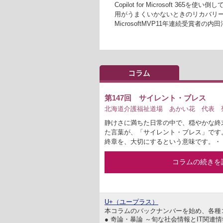
Copilot for Microsoft 
用がうまくいかないときのリカバリ
MicrosoftMVP11年連続受賞者
第147回 サイレント・ブレス
北海道介護福祉道場 あかい花 代表 菊
静けさに満ちた日常の中で、穏やかな終
た言葉が、「サイレント・ブレス」です
終章を、大切にするという意味です。・
コラムの続きを
U+（ユープラス）
本コラムのバックナンバーを始め、各種
● 奇論・暴論 ～旬な社会情報とIT関連