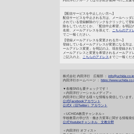
内田洋行グループでは引き続き復興へのご支援
【配信サービスを中止したい方へ】
配信サービスを中止される方は、メールヘッダ
されている登録解除のリンクをクリックして登
除をしていただくか、「配信中止希望」を明記
名前、メールアドレスを添えて、
こちらのアド
でご一報ください。
【登録メールアドレスを変更される方へ】
登録しているメールアドレスが変更になる方は
ールアドレス変更」を明記の上、現在登録され
メールアドレスと変更を希望されるメールアド
ご記入の上、
こちらのアドレス
までご一報くだ
株式会社 内田洋行 広報部 ：
info@uchida.co.jp
内田洋行ホームページ ：
https://www.uchida.co.j
▼各種SNSも要チェックです！
＜内田洋行ソーシャルメディア＞
内田洋行に関する様々な情報を発信しています
公式Facebookアカウント
公式X（旧Twitter）アカウント
＜UCHIDA教育チャンネル＞
学校教育の学び方・働き方変革に関する情報発
公式Youtubeチャンネル 文教分野
＜内田洋行 オフィス＞