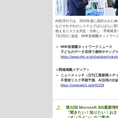
内田洋行では、2023年度に採択された
などそれぞれのシステムでばらばらに管
抱えるリスクを判定・分析し、早期発見
7月23日に放送、NHK首都圏ネットワ
NHK首都圏ネットワークニュース
子どものデータ活用で虐待やヤング
https://www.nhk.or.jp/shutoken/yokoh
＜関連掲載メディア＞
ニュースィッチ（日刊工業新聞メデ
不登校リスク早期予測、AI活用の仕
https://newswitch.jp/p/42159
2.
第32回 Microsoft 365最
「聞きたい！知りたい！おさえた
（オンライン）のご案内