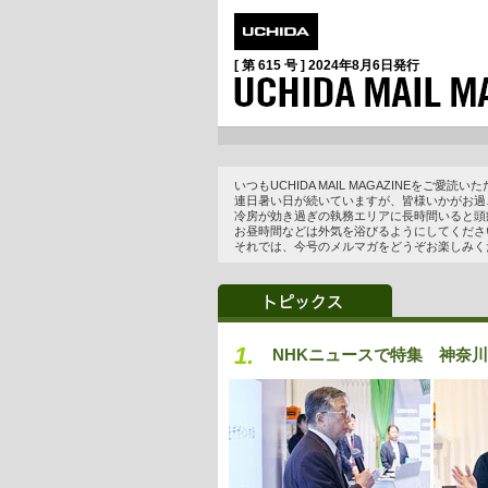
[ 第 615 号 ]
2024年8月6日
発行
いつもUCHIDA MAIL MAGAZINEをご
連日暑い日が続いていますが、皆様いかがお過
冷房が効き過ぎの執務エリアに長時間いると頭
お昼時間などは外気を浴びるようにしてくださ
それでは、今号のメルマガをどうぞお楽しみく
1.
NHKニュースで特集 神奈