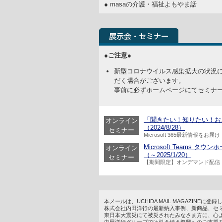
● masaの介護・福祉よもやま話
●ご注意●
新型コロナウイルス感染拡大の状況
だく場合がございます。
事前に必ずホームページにてセミナ
「聞きたい！知りたい！おさえ
オンライン
（2024/8/28）
セミナー
Microsoft 365最新情報をお届け
Microsoft Team
オンライン
（～2025/1/20）
セミナー
【期間限定】オンデマンド配信
本メールは、UCHIDA MAIL MAGAZINE
株式会社内田洋行の最新納入事例、新商品、セ
東日本大震災にて被災されたみなさま方に、心