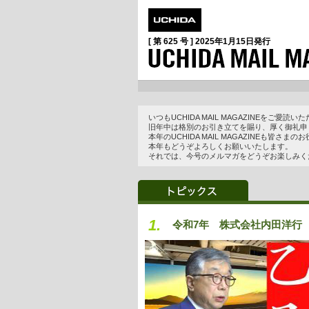
[ 第 625 号 ]
2025年1月15日
発行
いつもUCHIDA MAIL MAGAZINEをご
旧年中は格別のお引き立てを賜り、厚く御礼申
本年のUCHIDA MAIL MAGAZINEも皆
本年もどうぞよろしくお願いいたします。
それでは、今号のメルマガをどうぞお楽しみく
1.
令和7年 株式会社内田洋行