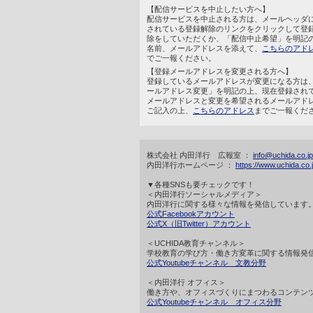
【配信サービスを中止したい方へ】
配信サービスを中止される方は、メールヘッダ
されている登録解除のリンクをクリックして登
除をしていただくか、「配信中止希望」を明記
名前、メールアドレスを添えて、
こちらのアド
でご一報ください。
【登録メールアドレスを変更される方へ】
登録しているメールアドレスが変更になる方は
ールアドレス変更」を明記の上、現在登録され
メールアドレスと変更を希望されるメールアド
ご記入の上、
こちらのアドレス
までご一報くだ
株式会社 内田洋行 広報室 ：
info@uchida.co.jp
内田洋行ホームページ ：
https://www.uchida.co.j
▼各種SNSも要チェックです！
＜内田洋行ソーシャルメディア＞
内田洋行に関する様々な情報を発信しています
公式Facebookアカウント
公式X（旧Twitter）アカウント
＜UCHIDA教育チャンネル＞
学校教育の学び方・働き方変革に関する情報発
公式Youtubeチャンネル 文教分野
＜内田洋行 オフィス＞
働き方や、オフィスづくりにまつわるコンテン
公式Youtubeチャンネル オフィス分野