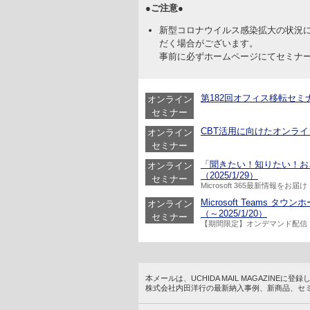
●ご注意●
新型コロナウイルス感染拡大の状況
だく場合がございます。
事前に必ずホームページにてセミナ
第182回オフィス移転セミナー
オンライン
セミナー
CBT活用に向けたオンラインセ
オンライン
セミナー
「聞きたい！知りたい！おさえ
オンライン
（2025/1/29）
セミナー
Microsoft 365最新情報をお届け
Microsoft Team
オンライン
（～2025/1/20）
セミナー
【期間限定】オンデマンド配信
本メールは、UCHIDA MAIL MAGAZINE
株式会社内田洋行の最新納入事例、新商品、セ