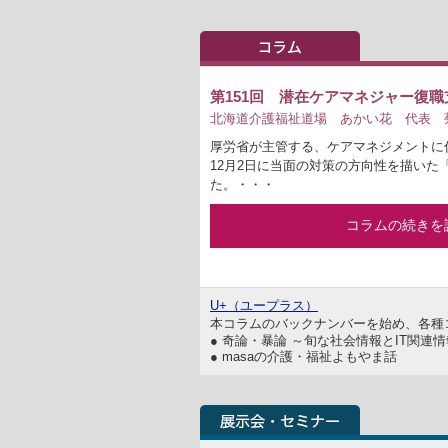
第151回 潜在ケアマネジャー復
北海道介護福祉道場 あかい花 代表 菊
厚労省が主管する、ケアマネジメントに
12月2日に当面の対策の方向性を描いた
た。・・・
コラムの続きを
U+（ユープラス）
本コラムのバックナンバーを始め、各種
● 奇論・暴論 ～旬な社会情報とIT関連
● masaの介護・福祉よもやま話