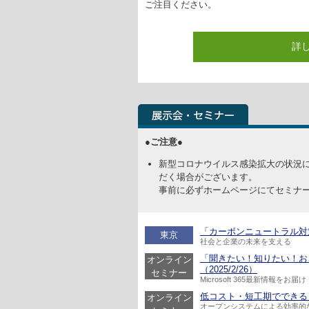
ご注目ください。
詳
●ご注意●
新型コロナウイルス感染拡大の状況
だく場合がございます。
事前に必ずホームページにてセミナ
「カーボンニュートラル対策と
東京
社会と企業の未来を支える
「聞きたい！知りたい！おさえ
オンライン
（2025/2/26）
セミナー
Microsoft 365最新情報をお届け
低コスト・短工期でできる！
オンライン
オープンシステムによる効率的