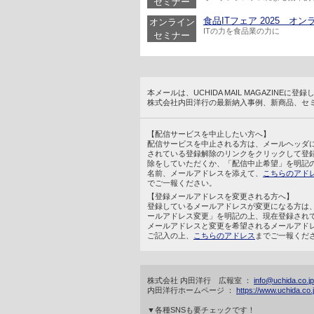
セミナー
食品ITフェア 2025 オンライ
オンライン
ITの力を食品業の力に
セミナー
本メールは、UCHIDA MAIL MAGAZINE
株式会社内田洋行の最新納入事例、新商品、セ
【配信サービスを中止したい方へ】
配信サービスを中止される方は、メールヘッダ
されている登録解除のリンクをクリックして登
除をしていただくか、「配信中止希望」を明記
名前、メールアドレスを添えて、
こちらのアド
でご一報ください。
【登録メールアドレスを変更される方へ】
登録しているメールアドレスが変更になる方は
ールアドレス変更」を明記の上、現在登録され
メールアドレスと変更を希望されるメールアド
ご記入の上、
こちらのアドレス
までご一報くだ
株式会社 内田洋行 広報室 ：
info@uchida.co.jp
内田洋行ホームページ ：
https://www.uchida.co.j
▼各種SNSも要チェックです！