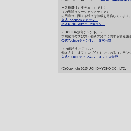
▼各種SNSも要チェックです！
＜内田洋行ソーシャルメディア＞
内田洋行に関する様々な情報を発信しています
公式Facebookアカウント
公式X（旧Twitter）アカウント
＜UCHIDA教育チャンネル＞
学校教育の学び方・働き方変革に関する情報発
公式Youtubeチャンネル 文教分野
＜内田洋行 オフィス＞
働き方や、オフィスづくりにまつわるコンテン
公式Youtubeチャンネル オフィス分野
(C)Copyright 2025 UCHIDA YOKO CO., LTD.