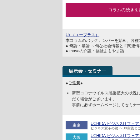
コラムの続きを
U+（ユープラス）
本コラムのバックナンバーを始め、各種
● 奇論・暴論 ～旬な社会情報とIT関連
● masaの介護・福祉よもやま話
●ご注意●
新型コロナウイルス感染拡大の状況
だく場合がございます。
事前に必ずホームページにてセミナ
UCHIDA ビジネスITフェア 20
東京
ビジネス変革の鍵 〜DX実践と
UCHIDA ビジネスITフェア 20
大阪