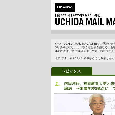
[ 第 642 号 ]
2025年9月24日
発行
いつもUCHIDA MAIL MAGAZINEをご
9月後半となり、ようやく涼しさを感じる日も
季節の変わり目で体調を崩しやすい時期でもあ
それでは、今号のメルマガをどうぞお楽しみく
1.
内田洋行、福岡教育大学と未
締結 〜附属学校3拠点に「