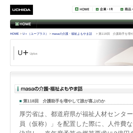
HOME
>
U＋（ユープラス）
>
masaの介護・福祉よもやま話
> 第118回 介護助手を増
■
第118回 介護助手を増やして誰が喜ぶのか
厚労省は、都道府県が福祉人材センター
員（仮称）」を配置した際に、人件費