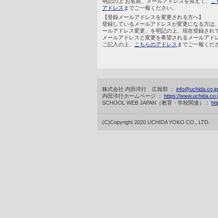
明記の上 お名前、メールアドレスを添えて、
こ
アドレス
までご一報ください。
【登録メールアドレスを変更される方へ】
登録しているメールアドレスが変更になる方は
ールアドレス変更」を明記の上、現在登録され
メールアドレスと変更を希望されるメールアド
ご記入の上、
こちらのアドレス
までご一報くだ
株式会社 内田洋行 広報部 ：
info@uchida.co.jp
内田洋行ホームページ ：
https://www.uchida.co.j
SCHOOL WEB JAPAN（教育・学校関連）：
htt
(C)Copyright 2020 UCHIDA YOKO CO., LTD.