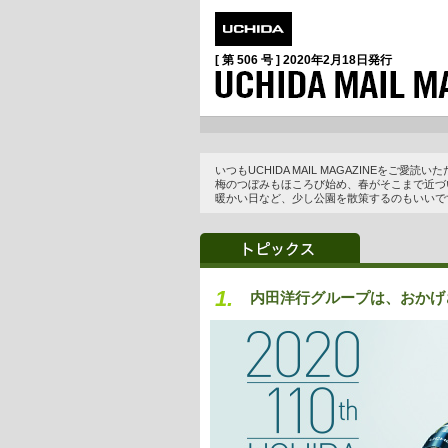
[ 第 506 号 ]
2020年2月18日
発行
いつもUCHIDA MAIL MAGAZINEをご愛
梅のつぼみもほころび始め、春がそこまで近づ
暖かい日など、少し公園を散策するのもいいで
1.
内田洋行グループは、おかげ