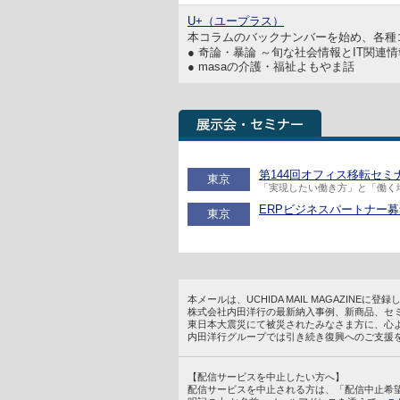
U+（ユープラス）
本コラムのバックナンバーを始め、各種
● 奇論・暴論 ～旬な社会情報とIT関連
● masaの介護・福祉よもやま話
第144回オフィス移転セミナー
東京
「実現したい働き方」と「働く
ERPビジネスパートナー募集セ
東京
本メールは、UCHIDA MAIL MAGAZINE
株式会社内田洋行の最新納入事例、新商品、セ
東日本大震災にて被災されたみなさま方に、心
内田洋行グループでは引き続き復興へのご支援
【配信サービスを中止したい方へ】
配信サービスを中止される方は、「配信中止希