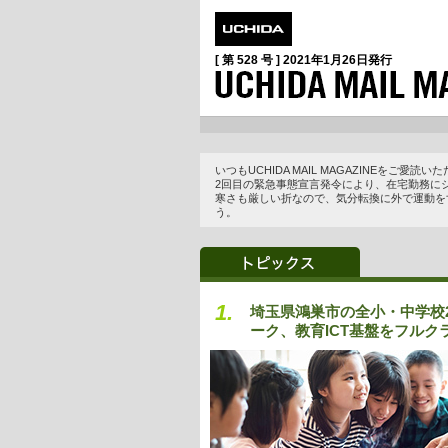
[ 第 528 号 ]
2021年1月26日
発行
いつもUCHIDA MAIL MAGAZINEをご愛
2回目の緊急事態宣言発令により、在宅勤務に
寒さも厳しい折なので、気分転換に外で運動を
う。
1.
埼玉県鴻巣市の全小・中学校
ーク、教育ICT基盤をフルク