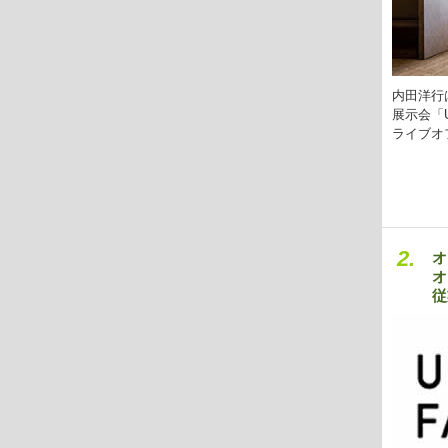
内田洋行は
展示会「U
ライブオ
2.
オ
オ
従