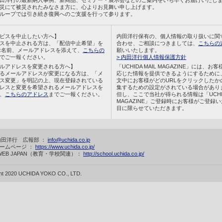
田洋行の最新納入事例、新商品、セミナー・展示会などのご案内をいち早くお届けいたし
災にて被災されたみなさま方に、心よりお見舞い申し上げます。
ループでは引き続き復興へのご支援を行って参ります。
ビスを中止したい方へ】
内田洋行保有の、個人情報の取り扱いに関
スを中止される方は、「配信中止希望」を
合わせ、ご相談につきましては、
こちらの
お名前、メールアドレスを添えて、
こちらの
願いいたします。
でご一報ください。
> 内田洋行個人情報保護方針
ルアドレスを変更される方へ】
「UCHIDA MAIL MAGAZINE」には、お
るメールアドレスが変更になる方は、「メ
応じた情報を提供できるようにするために
ス変更」を明記の上、現在登録されている
文中にお客様がどのURLをクリックしたか
レスと変更を希望されるメールアドレスを
集するための設定がされている場合があり
、
こちらのアドレス
までご一報ください。
但し、ここで当社が得られる情報は「UCHIDA
MAGAZINE」ご登録時にお客様がご登録
目に限らせていただきます。
内田洋行 広報部 ：
info@uchida.co.jp
ームページ ：
https://www.uchida.co.jp/
 WEB JAPAN（教育・学校関連）：
http://school.uchida.co.jp/
ght 2020 UCHIDA YOKO CO., LTD.