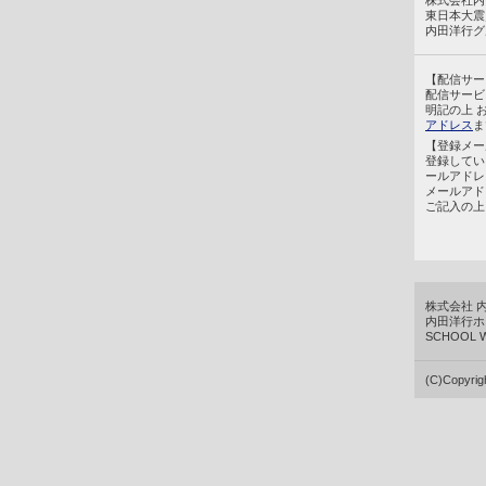
株式会社内
東日本大震
内田洋行グ
【配信サー
配信サービ
明記の上 
アドレス
ま
【登録メー
登録してい
ールアドレ
メールアド
ご記入の上
株式会社 
内田洋行ホ
SCHOOL
(C)Copyri