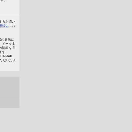
ます。
するお問い
連絡先
にお
客様の興味に
、メール本
の情報を収
ます。
 MAIL
いただいた項