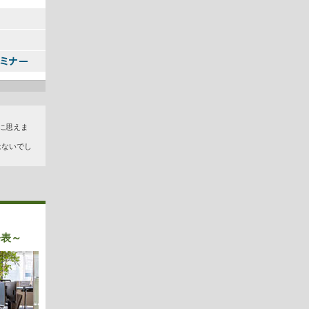
に思えま
はないでし
発表～