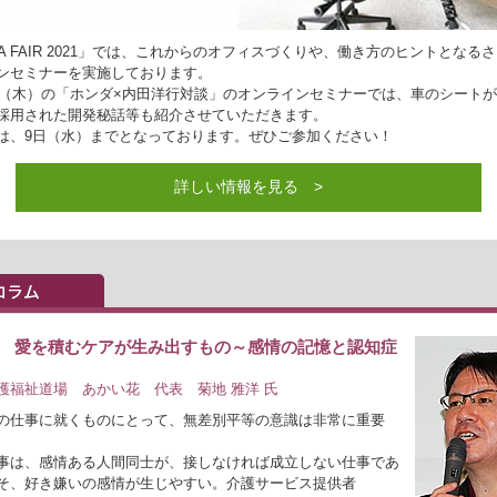
DA FAIR 2021」では、これからのオフィスづくりや、働き方のヒントとなる
ンセミナーを実施しております。
0日（木）の「ホンダ×内田洋行対談」のオンラインセミナーでは、車のシート
採用された開発秘話等も紹介させていただきます。
は、9日（水）までとなっております。ぜひご参加ください！
詳しい情報を見る >
9回 愛を積むケアが生み出すもの～感情の記憶と認知症
護福祉道場 あかい花 代表 菊地 雅洋 氏
の仕事に就くものにとって、無差別平等の意識は非常に重要
事は、感情ある人間同士が、接しなければ成立しない仕事であ
そ、好き嫌いの感情が生じやすい。介護サービス提供者