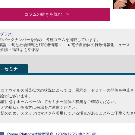
コラムの続きを読む >
ープラス）
のバックナンバーを始め、各種コラムを掲載しています。
・暴論 ～旬な社会情報とIT関連情報～
● 電子自治体の行政情報化ニュース
aの介護・福祉よもやま話
コロナウイルス感染拡大の状況によっては、展示会・セミナーの開催を中止さ
場合がございます。
場前に必ずホームページにてセミナー開催の有無をご確認ください。
などの症状がある方は来場をご遠慮ください。
予防のため、スタッフはマスクを着用している場合があることをご了承くださ
Power Platform体験型講座（2020/12/26 他全2日程）