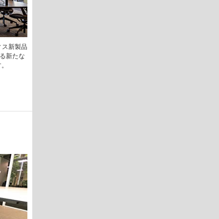
ィス新製品
する新たな
す。