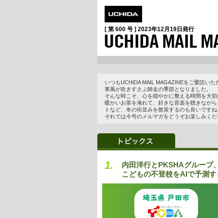
[ 第 600 号 ]
2023年12月19日
発行
いつもUCHIDA MAIL MAGAZINEをご愛
寒風が吹きすさぶ師走の季節となりました。
そんな時こそ、心を穏やかに整える時間を大切
暖かいお茶を淹れて、好きな音楽を聴きながら
トなど、冬の街並みを散策するのも良いですね
それでは今号のメルマガをどうぞお楽しみくだ
1.
内田洋行とPKSHAグルー
こどもの不登校をAIで予測