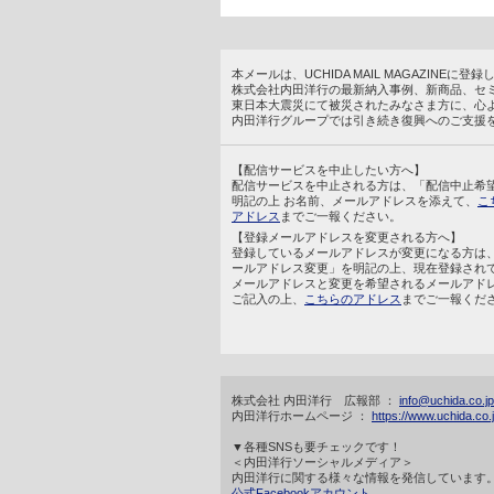
本メールは、UCHIDA MAIL MAGAZINE
株式会社内田洋行の最新納入事例、新商品、セ
東日本大震災にて被災されたみなさま方に、心
内田洋行グループでは引き続き復興へのご支援
【配信サービスを中止したい方へ】
配信サービスを中止される方は、「配信中止希
明記の上 お名前、メールアドレスを添えて、
こ
アドレス
までご一報ください。
【登録メールアドレスを変更される方へ】
登録しているメールアドレスが変更になる方は
ールアドレス変更」を明記の上、現在登録され
メールアドレスと変更を希望されるメールアド
ご記入の上、
こちらのアドレス
までご一報くだ
株式会社 内田洋行 広報部 ：
info@uchida.co.jp
内田洋行ホームページ ：
https://www.uchida.co.j
▼各種SNSも要チェックです！
＜内田洋行ソーシャルメディア＞
内田洋行に関する様々な情報を発信しています
公式Facebookアカウント