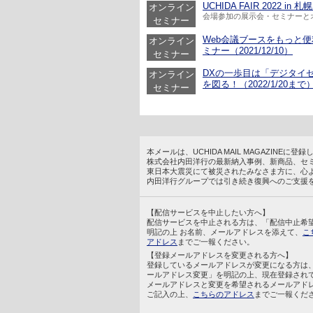
UCHIDA FAIR 2022 in 札
オンライン
会場参加の展示会・セミナーと
セミナー
Web会議ブースをもっと便
オンライン
ミナー（2021/12/10）
セミナー
DXの一歩目は「デジタイ
オンライン
を図る！（2022/1/20まで
セミナー
本メールは、UCHIDA MAIL MAGAZINE
株式会社内田洋行の最新納入事例、新商品、セ
東日本大震災にて被災されたみなさま方に、心
内田洋行グループでは引き続き復興へのご支援
【配信サービスを中止したい方へ】
配信サービスを中止される方は、「配信中止希
明記の上 お名前、メールアドレスを添えて、
こ
アドレス
までご一報ください。
【登録メールアドレスを変更される方へ】
登録しているメールアドレスが変更になる方は
ールアドレス変更」を明記の上、現在登録され
メールアドレスと変更を希望されるメールアド
ご記入の上、
こちらのアドレス
までご一報くだ