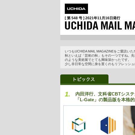
[ 第 548 号 ]
2021年11月16日
発行
いつもUCHIDA MAIL MAGAZINEをご愛
秋といえば「芸術の秋」もその一つですね。先
のような美術展でとても興味深かったです。
少し非日常な空間に身を置くのもリフレッシュ
1.
内田洋行、文科省CBTシステ
「L-Gate」の製品版を本格