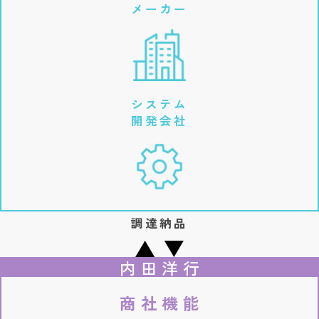
メーカー
システム
開発会社
調達
納品
内田洋行
商社機能