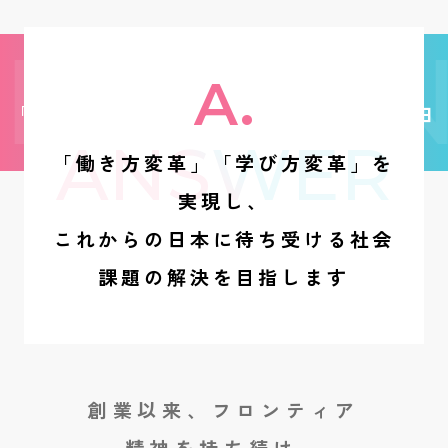
Q3
ESTION
A.
「こたえ」を生みだし続けることで内田
ANSWER
洋行が目指すものとは？
「働き方変革」「学び方変革」を
実現し、
これからの日本に待ち受ける社会
課題の解決を目指します
創業以来、フロンティア