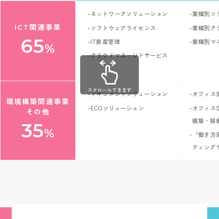
-ネットワークソリューション
-業種別ソ
ICT関連事業
-ソフトウェアライセンス
-業種別ク
65
-IT資産管理
-業種別マ
%
-クラウドマネージドサービス
スクロールできます
-ドキュメントソリューション
-オフィス
環境構築関連事業
-ECOソリューション
-オフィス
その他
構築・移
35
%
-「働き方
ティング