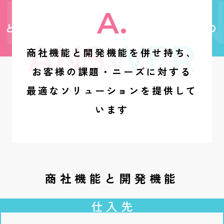
Q2
ESTION
A.
どのように「こたえ」を提供しているの
ANSWER
か？
商社機能と開発機能を併せ持ち、
お客様の課題・ニーズに対する
最適なソリューションを提供して
います
商社機能と開発機能
仕入先