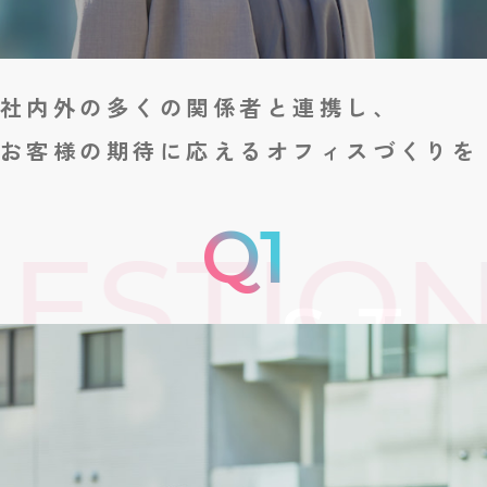
社内外の多くの関係者と連携し、
お客様の期待に応えるオフィスづくりを
ESTION
S.T
オフィスエンタープライズ事業部
法人第１営業部
営業３課
2022年入社