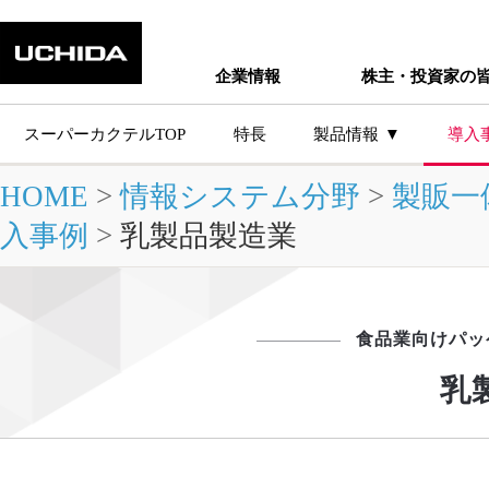
企業情報
株主・投資家の
スーパーカクテルTOP
特長
製品情報
導入
HOME
>
情報システム分野
>
製販一
主な製品シ
入事例
>
乳製品製造業
食品業向けパッ
乳
製品情報トップ