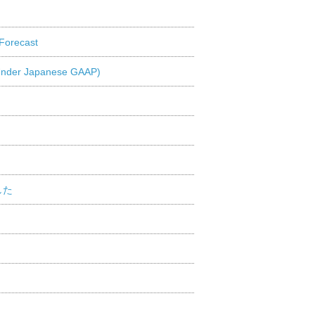
Forecast
(Under Japanese GAAP)
した