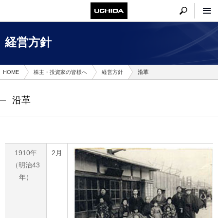
経営方針
HOME
株主・投資家の皆様へ
経営方針
沿革
沿革
1910年
2月
（明治43
年）