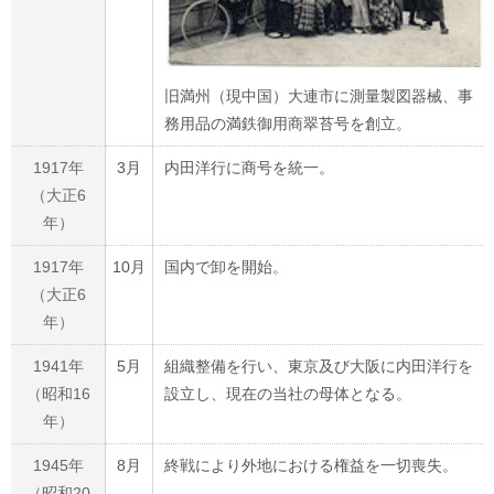
旧満州（現中国）大連市に測量製図器械、事
務用品の満鉄御用商翠苔号を創立。
1917年
3月
内田洋行に商号を統一。
（大正6
年）
1917年
10月
国内で卸を開始。
（大正6
年）
1941年
5月
組織整備を行い、東京及び大阪に内田洋行を
（昭和16
設立し、現在の当社の母体となる。
年）
1945年
8月
終戦により外地における権益を一切喪失。
（昭和20