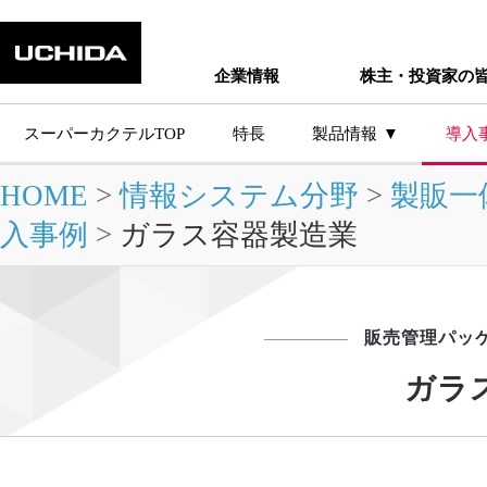
企業情報
株主・投資家の
スーパーカクテルTOP
特長
製品情報
導入
HOME
>
情報システム分野
>
製販一
主な製品シ
入事例
>
ガラス容器製造業
販売管理パッ
ガラ
製品情報トップ