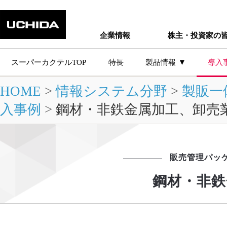
企業情報
株主・投資家の
スーパーカクテルTOP
特長
製品情報
導入
HOME
>
情報システム分野
>
製販一
主な製品シ
入事例
>
鋼材・非鉄金属加工、卸売
販売管理パッ
鋼材・非鉄
製品情報トップ