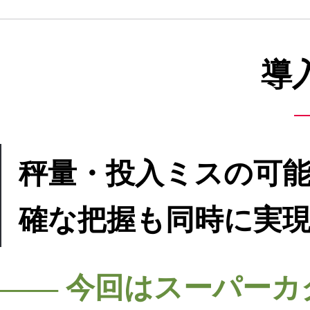
導
秤量・投入ミスの可
確な把握も同時に実
―― 今回はスーパーカ