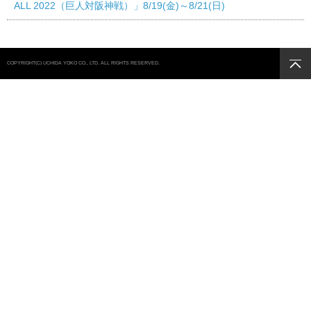
ALL 2022（巨人対阪神戦）」8/19(金)～8/21(日)
COPYRIGHT(C) UCHIDA YOKO CO., LTD. ALL RIGHTS RESERVED.