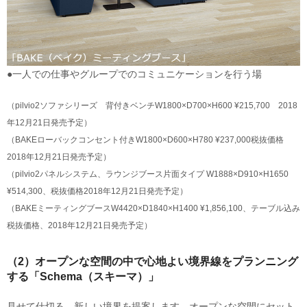
●一人での仕事やグループでのコミュニケーションを行う場
（pilvio2ソファシリーズ 背付きベンチW1800×D700×H600 ¥215,700 2018
年12月21日発売予定）
（BAKEローバックコンセント付きW1800×D600×H780 ¥237,000税抜価格
2018年12月21日発売予定）
（pilvio2パネルシステム、ラウンジブース片面タイプ W1888×D910×H1650
¥514,300、税抜価格2018年12月21日発売予定）
（BAKEミーティングブースW4420×D1840×H1400 ¥1,856,100、テーブル込み
税抜価格、2018年12月21日発売予定）
（2）オープンな空間の中で心地よい境界線をプランニング
する「Schema（スキーマ）」
見せて仕切る、新しい境界を提案します。オープンな空間にセット