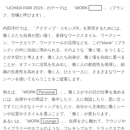
「UCHIDA FAIR 2019」のテーマは、「WORK
.」（ブラン
ク、空欄と呼びます）。
内田洋行では、「アクティブ・コモンズ®」を実現するためには、
働く人たち自身が思い描く、多様なワークスタイル、ワークシー
ン、ワークエリア、ワークツールの活用などを、この“blank”（ブラ
ンク）の中に自由に埋められる、そのような「働く場」をつくるこ
とが大切だと考えます。働く人たち自身が、働く場を自由に選べる
ことが、オフィスに活気を生み出し、働く人の創造性を発揮し、組
織の生産性を高めます。働く人、ひとり一人に、さまざまなワーク
シーンを描いてもらうことをご提案します。
例えば、「WORK
Personal
. 」。働く人がその日の仕事を進める
には、自席やその周辺で、集中したり、人に相談したり、思い立っ
てすぐに小さなミーティングをしたり、自分から主体的に働くシー
ンや位置やスタイルを選ぶことで、「働く」が変わります。
あるいは、「WORK
Lounge
.」。自席を少し離れて、ラウンジや
ライブラリーやカフェのような、フレキシブルで、リラックスでき