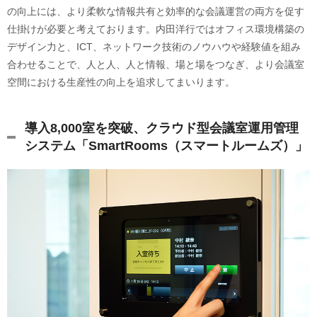
の向上には、より柔軟な情報共有と効率的な会議運営の両方を促す
仕掛けが必要と考えております。内田洋行ではオフィス環境構築の
デザイン力と、ICT、ネットワーク技術のノウハウや経験値を組み
合わせることで、人と人、人と情報、場と場をつなぎ、より会議室
空間における生産性の向上を追求してまいります。
導入8,000室を突破、クラウド型会議室運用管理
システム「SmartRooms（スマートルームズ）」