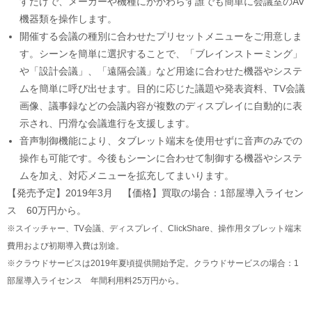
すだけで、メーカーや機種にかかわらず誰でも簡単に会議室のAV
機器類を操作します。
開催する会議の種別に合わせたプリセットメニューをご用意しま
す。シーンを簡単に選択することで、「ブレインストーミング」
や「設計会議」、「遠隔会議」など用途に合わせた機器やシステ
ムを簡単に呼び出せます。目的に応じた議題や発表資料、TV会議
画像、議事録などの会議内容が複数のディスプレイに自動的に表
示され、円滑な会議進行を支援します。
音声制御機能により、タブレット端末を使用せずに音声のみでの
操作も可能です。今後もシーンに合わせて制御する機器やシステ
ムを加え、対応メニューを拡充してまいります。
【発売予定】2019年3月 【価格】買取の場合：1部屋導入ライセン
ス 60万円から。
※スイッチャー、TV会議、ディスプレイ、ClickShare、操作用タブレット端末
費用および初期導入費は別途。
※クラウドサービスは2019年夏頃提供開始予定。クラウドサービスの場合：1
部屋導入ライセンス 年間利用料25万円から。