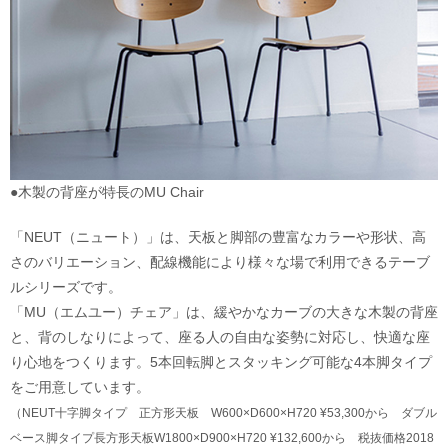
●木製の背座が特長のMU Chair
「NEUT（ニュート）」は、天板と脚部の豊富なカラーや形状、高
さのバリエーション、配線機能により様々な場で利用できるテーブ
ルシリーズです。
「MU（エムユー）チェア」は、緩やかなカーブの大きな木製の背座
と、背のしなりによって、座る人の自由な姿勢に対応し、快適な座
り心地をつくります。5本回転脚とスタッキング可能な4本脚タイプ
をご用意しています。
（NEUT十字脚タイプ 正方形天板 W600×D600×H720 ¥53,300から ダブル
ベース脚タイプ長方形天板W1800×D900×H720 ¥132,600から 税抜価格2018