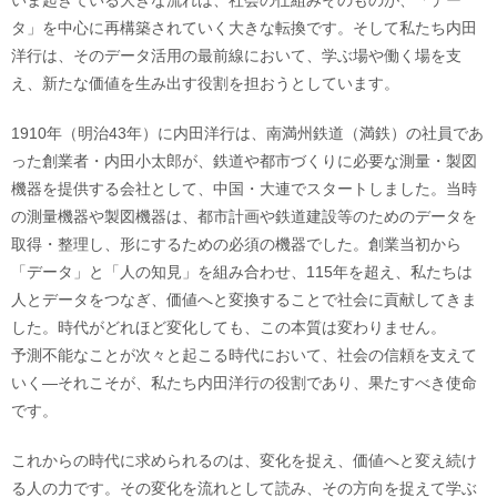
いま起きている大きな流れは、社会の仕組みそのものが、「デー
タ」を中心に再構築されていく大きな転換です。そして私たち内田
洋行は、そのデータ活用の最前線において、学ぶ場や働く場を支
え、新たな価値を生み出す役割を担おうとしています。
1910年（明治43年）に内田洋行は、南満州鉄道（満鉄）の社員であ
った創業者・内田小太郎が、鉄道や都市づくりに必要な測量・製図
機器を提供する会社として、中国・大連でスタートしました。当時
の測量機器や製図機器は、都市計画や鉄道建設等のためのデータを
取得・整理し、形にするための必須の機器でした。創業当初から
「データ」と「人の知見」を組み合わせ、115年を超え、私たちは
人とデータをつなぎ、価値へと変換することで社会に貢献してきま
した。時代がどれほど変化しても、この本質は変わりません。
予測不能なことが次々と起こる時代において、社会の信頼を支えて
いく―それこそが、私たち内田洋行の役割であり、果たすべき使命
です。
これからの時代に求められるのは、変化を捉え、価値へと変え続け
る人の力です。その変化を流れとして読み、その方向を捉えて学ぶ