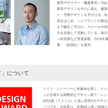
家具デザイナー・藤森泰司／Taiji Fu
家具デザインを中心に据え、建築
ト・空間デザインを手がける。近
具をはじめ、ハイブランドの製品
まで幅広く手がけ、スケールや領
方を目指して活動している。毎日
ン特別賞など受賞多数。2019年
事」（彰国社）を発売。
ド」について
ドイツ・ハノーバーに本拠地を置く、イン
ンが主催する国際的なデザイン賞で、レッ
IDEA賞（アメリカ）と並ぶ世界3大デザ
一つです。今年度は、世界68ヵ国／地域から