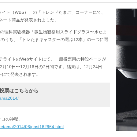
ライト（WBS）」の「トレンドたまご」コーナーにて、
ミネート商品が発表されました。
行の理科実験機器「微生物観察用スライドグラス〜水たま
本のうち、「トレたまキャスターの選ぶ12本」の一つに選
サテライトのWebサイトにて、一般投票用の特設ページが
月10日〜12月16日の7日間です。結果は、12月24日
ーにて発表されます。
の投票はこちらから
etama2014/
ンコの神秘」
toretama/2014/06/post162964.html