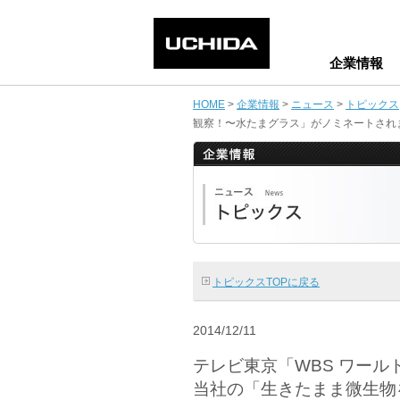
企業情報
HOME
>
企業情報
>
ニュース
>
トピックス
観察！〜水たまグラス」がノミネートされ
トピックスTOPに戻る
2014/12/11
テレビ東京「WBS ワー
当社の「生きたまま微生物