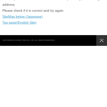
address.
Please check if it is correct and try again.
SiteMap below (Japanese)
Top page(English Site)
COPYRIGHT(C) UCHIDA YOKO CO., LTD. ALL RIGHTS RESERVED.