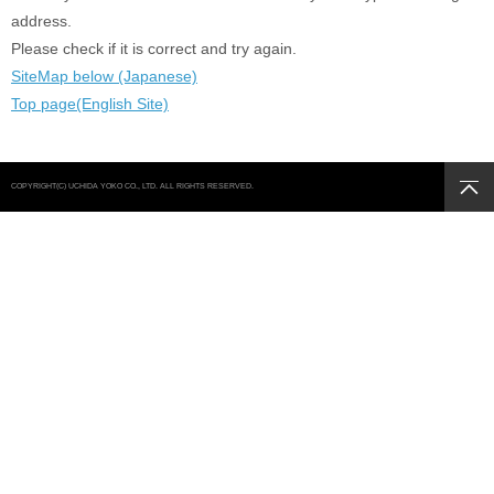
address.
Please check if it is correct and try again.
SiteMap below (Japanese)
Top page(English Site)
COPYRIGHT(C) UCHIDA YOKO CO., LTD. ALL RIGHTS RESERVED.