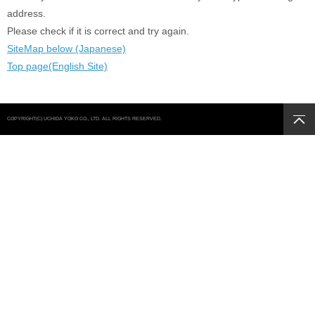
address.
Please check if it is correct and try again.
SiteMap below (Japanese)
Top page(English Site)
COPYRIGHT(C) UCHIDA YOKO CO., LTD. ALL RIGHTS RESERVED.