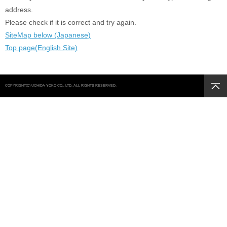
address.
Please check if it is correct and try again.
SiteMap below (Japanese)
Top page(English Site)
COPYRIGHT(C) UCHIDA YOKO CO., LTD. ALL RIGHTS RESERVED.