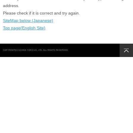
address.
Please check if it is correct and try again.
SiteMap below (Japanese)
Top page(English Site)
COPYRIGHT(C) UCHIDA YOKO CO., LTD. ALL RIGHTS RESERVED.