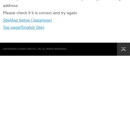
address.
Please check if it is correct and try again.
SiteMap below (Japanese)
Top page(English Site)
COPYRIGHT(C) UCHIDA YOKO CO., LTD. ALL RIGHTS RESERVED.