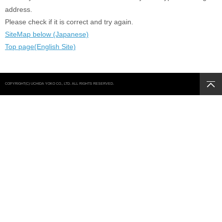
address.
Please check if it is correct and try again.
SiteMap below (Japanese)
Top page(English Site)
COPYRIGHT(C) UCHIDA YOKO CO., LTD. ALL RIGHTS RESERVED.