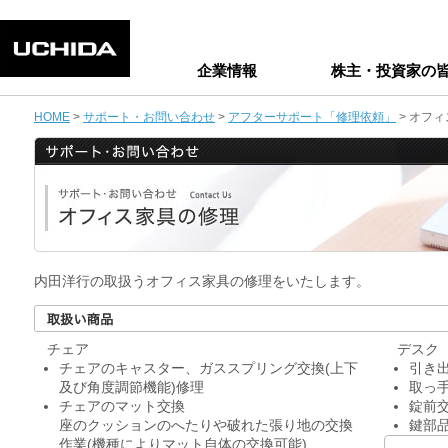
企業情報
株主・投資家の
HOME
>
サポート・お問い合わせ
>
アフターサポート「修理依頼」
> オフ
内田洋行の取扱うオフィス家具の修理をいたします。
チェア
デスク
チェアのキャスター、ガススプリング交換(上下
引き出
及び角度調節機能)修理
取っ
チェアのマット交換
錠前
座のクッションのへたりや破れた張り地の交換
鍵部
作業(機種によりマット自体の交換可能)