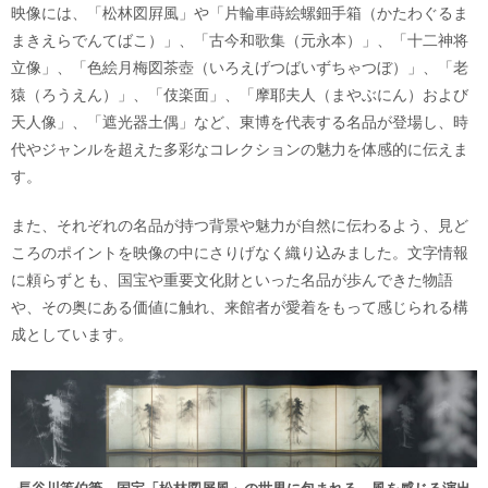
映像には、「松林図屛風」や「片輪車蒔絵螺鈿手箱（かたわぐるま
まきえらでんてばこ）」、「古今和歌集（元永本）」、「十二神将
立像」、「色絵月梅図茶壺（いろえげつばいずちゃつぼ）」、「老
猿（ろうえん）」、「伎楽面」、「摩耶夫人（まやぶにん）および
天人像」、「遮光器土偶」など、東博を代表する名品が登場し、時
代やジャンルを超えた多彩なコレクションの魅力を体感的に伝えま
す。
また、それぞれの名品が持つ背景や魅力が自然に伝わるよう、見ど
ころのポイントを映像の中にさりげなく織り込みました。文字情報
に頼らずとも、国宝や重要文化財といった名品が歩んできた物語
や、その奥にある価値に触れ、来館者が愛着をもって感じられる構
成としています。