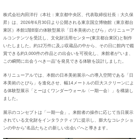
株式会社内田洋行（本社：東京都中央区、代表取締役社長：大久保
昇）は、2026年6月30日より公開される東京国立博物館（東京都台
東区）本館1階B室の体験型展示「日本美術のとびら」のリニューア
ルコンテンツを受託し、文化財活用センター(東京都台東区)と制作
いたしました。約12万件に及ぶ収蔵品の中から、その日に館内で鑑
賞できる約3,000件の作品との出会いを可視化し、来館者が“いま、
この瞬間に出会うべき一品”を発見できる体験を設計しました。
本リニューアルでは、本館の日本美術展示への導入空間である「日
本美術のとびら」を進化させ、幅14メートルの巨大スクリーンによ
る体験型展示「とーはくワンダーウォール〈一期一会〉」を構築し
ました。
展示のコンセプトは「一期一会」。来館者の操作に応じて当日展示
されている文化財をインタラクティブに提示し、膨大なコレクショ
ンの中から“名品たちとの新しい出会い”へと導きます。