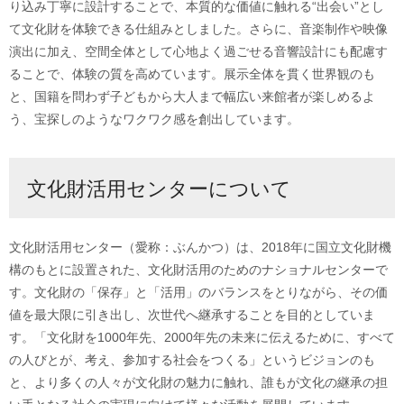
り込み丁寧に設計することで、本質的な価値に触れる“出会い”とし
て文化財を体験できる仕組みとしました。さらに、音楽制作や映像
演出に加え、空間全体として心地よく過ごせる音響設計にも配慮す
ることで、体験の質を高めています。展示全体を貫く世界観のも
と、国籍を問わず子どもから大人まで幅広い来館者が楽しめるよ
う、宝探しのようなワクワク感を創出しています。
文化財活用センターについて
文化財活用センター（愛称：ぶんかつ）は、2018年に国立文化財機
構のもとに設置された、文化財活用のためのナショナルセンターで
す。文化財の「保存」と「活用」のバランスをとりながら、その価
値を最大限に引き出し、次世代へ継承することを目的としていま
す。「文化財を1000年先、2000年先の未来に伝えるために、すべて
の人びとが、考え、参加する社会をつくる」というビジョンのも
と、より多くの人々が文化財の魅力に触れ、誰もが文化の継承の担