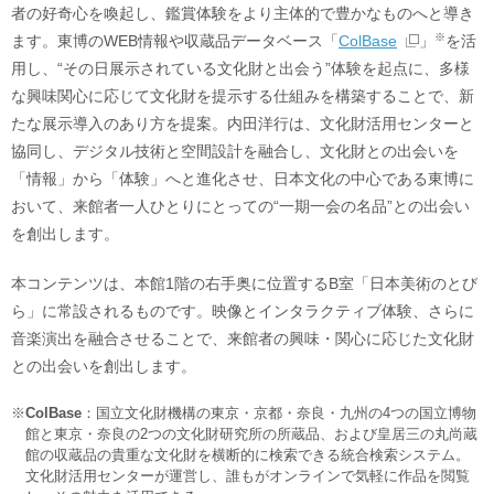
者の好奇心を喚起し、鑑賞体験をより主体的で豊かなものへと導き
※
ます。東博のWEB情報や収蔵品データベース「
ColBase
」
を活
用し、“その日展示されている文化財と出会う”体験を起点に、多様
な興味関心に応じて文化財を提示する仕組みを構築することで、新
たな展示導入のあり方を提案。内田洋行は、文化財活用センターと
協同し、デジタル技術と空間設計を融合し、文化財との出会いを
「情報」から「体験」へと進化させ、日本文化の中心である東博に
おいて、来館者一人ひとりにとっての“一期一会の名品”との出会い
を創出します。
本コンテンツは、本館1階の右手奥に位置するB室「日本美術のとび
ら」に常設されるものです。映像とインタラクティブ体験、さらに
音楽演出を融合させることで、来館者の興味・関心に応じた文化財
との出会いを創出します。
※
ColBase
：国立文化財機構の東京・京都・奈良・九州の4つの国立博物
館と東京・奈良の2つの文化財研究所の所蔵品、および皇居三の丸尚蔵
館の収蔵品の貴重な文化財を横断的に検索できる統合検索システム。
文化財活用センターが運営し、誰もがオンラインで気軽に作品を閲覧