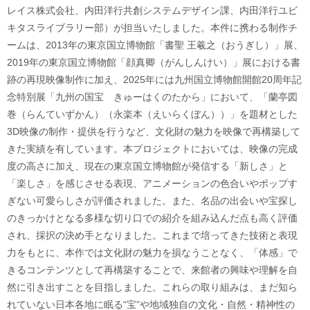
レイス株式会社、内田洋行共創システムデザイン課、内田洋行ユビ
キタスライブラリー部）が担当いたしました。本件に携わる制作チ
ームは、2013年の東京国立博物館「書聖 王羲之（おうぎし）」展、
2019年の東京国立博物館「顔真卿（がんしんけい）」展における書
跡の再現映像制作に加え、2025年には九州国立博物館開館20周年記
念特別展「九州の国宝 きゅーはくのたから」において、「蘭亭図
巻（らんていずかん）（永楽本（えいらくぼん））」を題材とした
3D映像の制作・提供を行うなど、文化財の魅力を映像で再構築して
きた実績を有しています。本プロジェクトにおいては、映像の完成
度の高さに加え、現在の東京国立博物館が発信する「新しさ」と
「楽しさ」を感じさせる表現、アニメーションの色合いやポップす
ぎない可愛らしさが評価されました。また、名品の出会いや宝探し
のきっかけとなる多様な切り口での紹介を組み込んだ点も高く評価
され、採択の決め手となりました。これまで培ってきた技術と表現
力をもとに、本作では文化財の魅力を損なうことなく、「体感」で
きるコンテンツとして再構築することで、来館者の興味や理解を自
然に引き出すことを目指しました。これらの取り組みは、まだ知ら
れていない日本各地に眠る“宝”や地域独自の文化・自然・精神性の