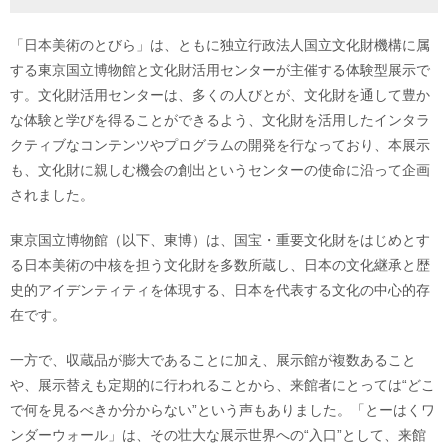
「日本美術のとびら」は、ともに独立行政法人国立文化財機構に属
する東京国立博物館と文化財活用センターが主催する体験型展示で
す。文化財活用センターは、多くの人びとが、文化財を通して豊か
な体験と学びを得ることができるよう、文化財を活用したインタラ
クティブなコンテンツやプログラムの開発を行なっており、本展示
も、文化財に親しむ機会の創出というセンターの使命に沿って企画
されました。
東京国立博物館（以下、東博）は、国宝・重要文化財をはじめとす
る日本美術の中核を担う文化財を多数所蔵し、日本の文化継承と歴
史的アイデンティティを体現する、日本を代表する文化の中心的存
在です。
一方で、収蔵品が膨大であることに加え、展示館が複数あること
や、展示替えも定期的に行われることから、来館者にとっては“どこ
で何を見るべきか分からない”という声もありました。「とーはくワ
ンダーウォール」は、その壮大な展示世界への“入口”として、来館