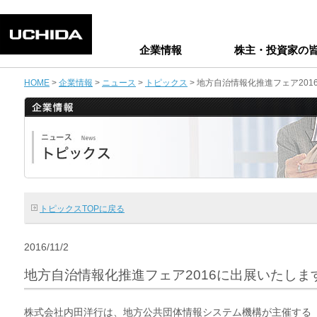
企業情報
株主・投資家の
HOME
>
企業情報
>
ニュース
>
トピックス
> 地方自治情報化推進フェア20
トピックスTOPに戻る
2016/11/2
地方自治情報化推進フェア2016に出展いたしま
株式会社内田洋行は、地方公共団体情報システム機構が主催する「