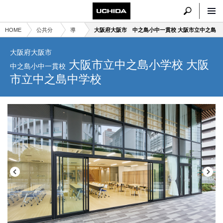
HOME
公共分
導
大阪府大阪市 中之島小中一貫校 大阪市立中之島
野トッ
入
小学校 大阪市立中之島中学校
大阪府大阪市
プ
事
大阪市立中之島小学校 大阪
中之島小中一貫校
例
市立中之島中学校